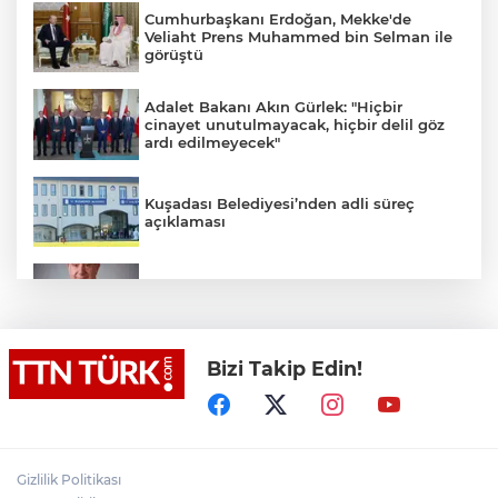
Cumhurbaşkanı Erdoğan, Mekke'de
Veliaht Prens Muhammed bin Selman ile
görüştü
Adalet Bakanı Akın Gürlek: "Hiçbir
cinayet unutulmayacak, hiçbir delil göz
ardı edilmeyecek"
Kuşadası Belediyesi’nden adli süreç
açıklaması
İş Bankası Grubu üst yönetiminde görev
değişimi
Bizi Takip Edin!
Yeni aldığı motosikletle kaza yapan genç
gözyaşları arasında toprağa verildi
Yasaklı madde kullandığı için çocuğu
elinden alınan anneden tüm anne-
Gizlilik Politikası
babalara çağrı