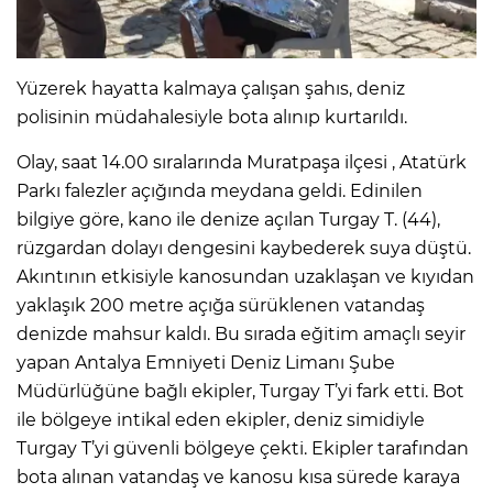
Yüzerek hayatta kalmaya çalışan şahıs, deniz
polisinin müdahalesiyle bota alınıp kurtarıldı.
Olay, saat 14.00 sıralarında Muratpaşa ilçesi , Atatürk
Parkı falezler açığında meydana geldi. Edinilen
bilgiye göre, kano ile denize açılan Turgay T. (44),
rüzgardan dolayı dengesini kaybederek suya düştü.
Akıntının etkisiyle kanosundan uzaklaşan ve kıyıdan
yaklaşık 200 metre açığa sürüklenen vatandaş
denizde mahsur kaldı. Bu sırada eğitim amaçlı seyir
yapan Antalya Emniyeti Deniz Limanı Şube
Müdürlüğüne bağlı ekipler, Turgay T’yi fark etti. Bot
ile bölgeye intikal eden ekipler, deniz simidiyle
Turgay T’yi güvenli bölgeye çekti. Ekipler tarafından
bota alınan vatandaş ve kanosu kısa sürede karaya