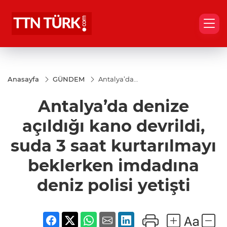
Anasayfa
GÜNDEM
Antalya’da
denize
açıldığı
Antalya’da denize
kano
devrildi,
suda 3 saat
açıldığı kano devrildi,
kurtarılmayı
beklerken
suda 3 saat kurtarılmayı
imdadına
deniz polisi
beklerken imdadına
yetişti
deniz polisi yetişti