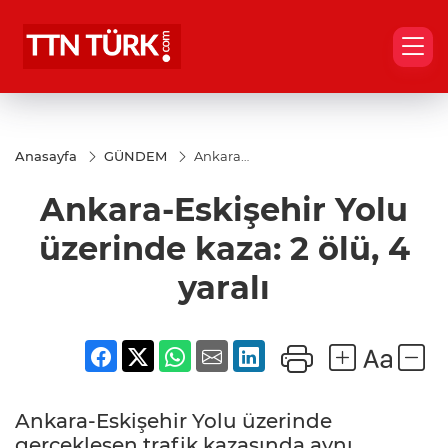
Anasayfa
GÜNDEM
Ankara-
Eskişehir
Yolu
Ankara-Eskişehir Yolu
üzerinde
kaza: 2
ölü, 4
üzerinde kaza: 2 ölü, 4
yaralı
yaralı
Ankara-Eskişehir Yolu üzerinde
gerçekleşen trafik kazasında aynı