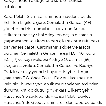
Kazaya neden olduğu öne sürülen sürücü
tutuklandı.
Kaza, Polatlı-Sivrihisar sınırında meydana geldi.
Edinilen bilgilere göre, Cemalettin Gencer (49)
yönetimindeki otomobil, Isparta’dan Ankara
istikametine seyir halindeyken başka bir aracın
çarpması sonucu kontrolden çıkarak orta refüjdeki
bariyerlere çarptı. Çarpmanın şiddetiyle araçta
bulunan Cemalettin Gencer ile eşi H.G. (46), oğlu
E.G. (17) ve kayınvalidesi Kadriye Özdalmaz (66)
araçtan savruldu. Cemalettin Gencer ve Kadriye
Özdalmaz olay yerinde hayatını kaybetti. Ağır
yaralanan E.G., önce Polatlı Devlet Hastanesi’ne
kaldırıldı, burada yapılan ilk müdahalenin ardından
durumu kritik olduğu için Ankara Bilkent Şehir
Hastanesi’ne sevk edildi. H.G. ise Polatlı Devlet
Hastanesi’ndeki tedavisinin ardından taburcu edildi.