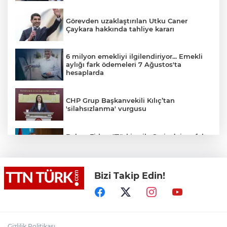
Görevden uzaklaştırılan Utku Caner
Çaykara hakkında tahliye kararı
6 milyon emekliyi ilgilendiriyor... Emekli
aylığı fark ödemeleri 7 Ağustos'ta
hesaplarda
CHP Grup Başkanvekili Kılıç’tan
'silahsızlanma' vurgusu
Bakan Fidan: "Türkiye ile Suriye’nin refah
ve istikrarını birbirinden ayrı görmemiz
mümkün değil"
Bizi Takip Edin!
Bakan Gürlek: "(Behçet Oktay’ın ölümü)
Karanlık bir nokta kalmayacak, suçlu
varsa da bunu çıkartmak devletin görevi"
Salah Trabzonspor’a imzayı attı, ayağının
tozuyla Trabzonspor reklam filmi
Gizlilik Politikası