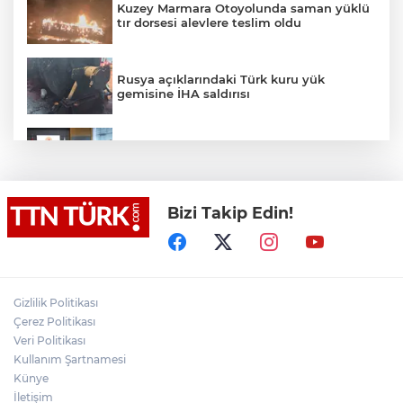
Kuzey Marmara Otoyolunda saman yüklü
tır dorsesi alevlere teslim oldu
Rusya açıklarındaki Türk kuru yük
gemisine İHA saldırısı
Terörsüz Türkiye yasa teklifi
komisyondan geçti
Bizi Takip Edin!
Lukaku Fener’e mi, Beşiktaş’a mı geliyor?
Akın Gürlek: Örgüt silahları bırakacak,
Gizlilik Politikası
mağaraları boşaltacak
Çerez Politikası
Veri Politikası
Rojin Kabaiş, Hiranur Nilgün Aygar ve
Kullanım Şartnamesi
Kıvanç Uman’ın ailelerini hedef alam
Künye
siber zorbalara operasyon
İletişim