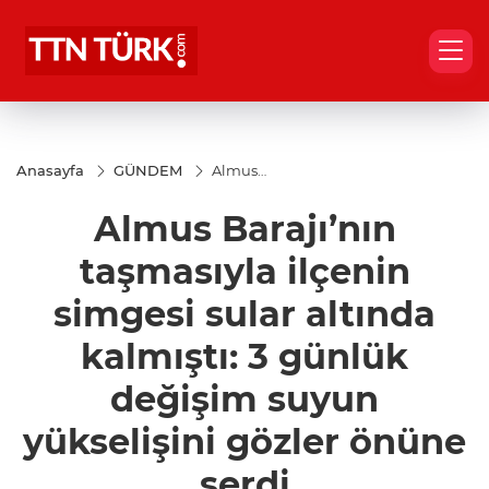
Anasayfa
GÜNDEM
Almus
Barajı’nın
taşmasıyla
Almus Barajı’nın
ilçenin
simgesi
sular
taşmasıyla ilçenin
altında
kalmıştı: 3
simgesi sular altında
günlük
değişim
kalmıştı: 3 günlük
suyun
yükselişini
gözler
değişim suyun
önüne
serdi
yükselişini gözler önüne
serdi