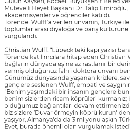
Gülün Kayseri, Kocaeli Büyükşehir Belediye
Mütevelli Heyet Başkanı Dr. Talip Emiroğlu, 
akademisyenler ve öğrenciler katıldı.
Törende, Wulff’a verilen unvanın, Türkiye i
toplumlar arası diyaloğa ve barış kültürüne
vurgulandı.
Christian Wulff: "Lübeck’teki kapı yazısı ban
Törende katılımcılara hitap eden Christian W
bağların dünyada eşine az rastlanır bir der
vermiş olduğunuz fahri doktora unvanı ben
Günümüz dünyasında yaşanan krizlere, savaş
gençlere seslenen Wulff, empati ve saygının
"Benim yaşımdaki bir insanın gençlere bunlar
benim sizlerden ricam köprüleri kurmanız; b
olduğumuz bağlantıları devam ettirmenizdir.
biz sizlere ’Duvar örmeyin köprü kurun’ dem
yaşıyor, Almanya’da da 3 milyonu aşkın Türk 
Evet, burada önemli olan vurgulamak istedi