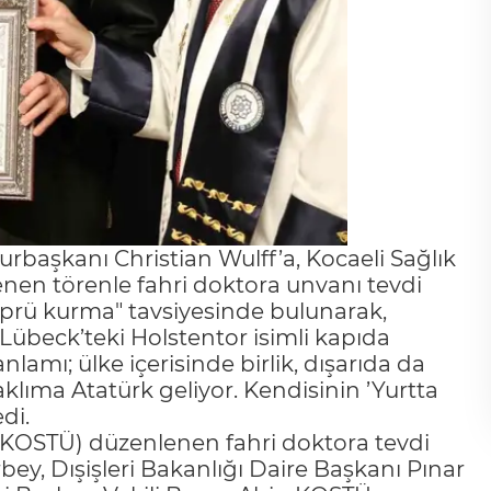
başkanı Christian Wulff’a, Kocaeli Sağlık
enen törenle fahri doktora unvanı tevdi
öprü kurma" tavsiyesinde bulunarak,
 Lübeck’teki Holstentor isimli kapıda
lamı; ülke içerisinde birlik, dışarıda da
klıma Atatürk geliyor. Kendisinin ’Yurtta
di.
 (KOSTÜ) düzenlenen fahri doktora tevdi
rbey, Dışişleri Bakanlığı Daire Başkanı Pınar