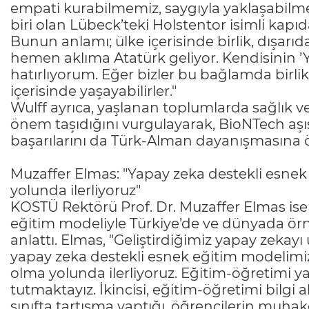
empati kurabilmemiz, saygıyla yaklaşabilm
biri olan Lübeck’teki Holstentor isimli kapıd
Bunun anlamı; ülke içerisinde birlik, dışarıd
hemen aklıma Atatürk geliyor. Kendisinin ’Yu
hatırlıyorum. Eğer bizler bu bağlamda birlikt
içerisinde yaşayabilirler."
Wulff ayrıca, yaşlanan toplumlarda sağlık ve
önem taşıdığını vurgulayarak, BioNTech aşı
başarılarını da Türk-Alman dayanışmasına 
Muzaffer Elmas: "Yapay zeka destekli esne
yolunda ilerliyoruz"
KOSTÜ Rektörü Prof. Dr. Muzaffer Elmas ise 
eğitim modeliyle Türkiye’de ve dünyada örn
anlattı. Elmas, "Geliştirdiğimiz yapay zekay
yapay zeka destekli esnek eğitim modelimi
olma yolunda ilerliyoruz. Eğitim-öğretimi y
tutmaktayız. İkincisi, eğitim-öğretimi bilgi
sınıfta tartışma yaptığı, öğrencilerin muhak