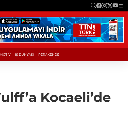
MOTİV
İŞ DÜNYASI
PERAKENDE
lff’a Kocaeli’de