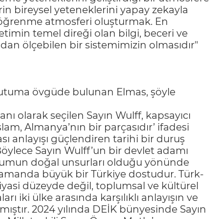
in bireysel yeteneklerini yapay zekayla
ir öğrenme atmosferi oluşturmak. En
imin temel direği olan bilgi, beceri ve
dan ölçebilen bir sistemimizin olmasıdır"
 tutuma övgüde bulunan Elmas, şöyle
ı olarak seçilen Sayın Wulff, kapsayıcı
’İslam, Almanya’nın bir parçasıdır’ ifadesi
sı anlayışı güçlendiren tarihi bir duruş
Böylece Sayın Wulff’un bir devlet adamı
 toplumun doğal unsurları olduğu yönünde
 zamanda büyük bir Türkiye dostudur. Türk-
yasi düzeyde değil, toplumsal ve kültürel
rı iki ülke arasında karşılıklı anlayışın ve
ıştır. 2024 yılında DEİK bünyesinde Sayın