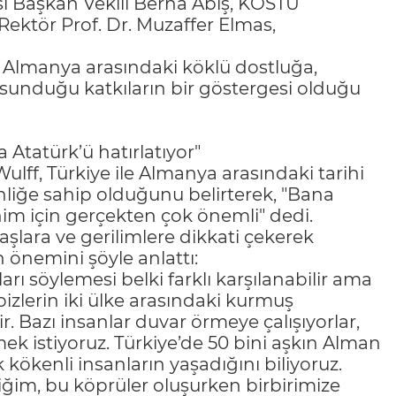
si Başkan Vekili Berna Abiş, KOSTÜ
Rektör Prof. Dr. Muzaffer Elmas,
le Almanya arasındaki köklü dostluğa,
 sunduğu katkıların bir göstergesi olduğu
a Atatürk’ü hatırlatıyor"
ulff, Türkiye ile Almanya arasındaki tarihi
inliğe sahip olduğunu belirterek, "Bana
im için gerçekten çok önemli" dedi.
lara ve gerilimlere dikkati çekerek
 önemini şöyle anlattı:
ı söylemesi belki farklı karşılanabilir ama
izlerin iki ülke arasındaki kurmuş
 Bazı insanlar duvar örmeye çalışıyorlar,
ek istiyoruz. Türkiye’de 50 bini aşkın Alman
kökenli insanların yaşadığını biliyoruz.
ğim, bu köprüler oluşurken birbirimize