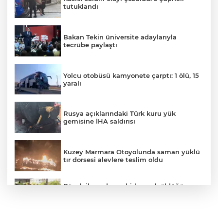
tutuklandı
Bakan Tekin üniversite adaylarıyla
tecrübe paylaştı
Yolcu otobüsü kamyonete çarptı: 1 ölü, 15
yaralı
Rusya açıklarındaki Türk kuru yük
gemisine İHA saldırısı
Kuzey Marmara Otoyolunda saman yüklü
tır dorsesi alevlere teslim oldu
Böcek ilacından zehirlenerek öldüğü
iddia edilen Yusuf Talha son yolculuğuna
uğurlandı