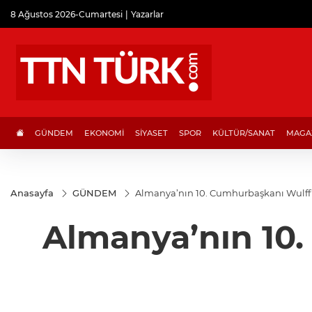
8 Ağustos 2026-Cumartesi
Yazarlar
GÜNDEM
EKONOMİ
SİYASET
SPOR
KÜLTÜR/SANAT
MAGA
Anasayfa
GÜNDEM
Almanya’nın 10. Cumhurbaşkanı Wulff’a
Almanya’nın 10.