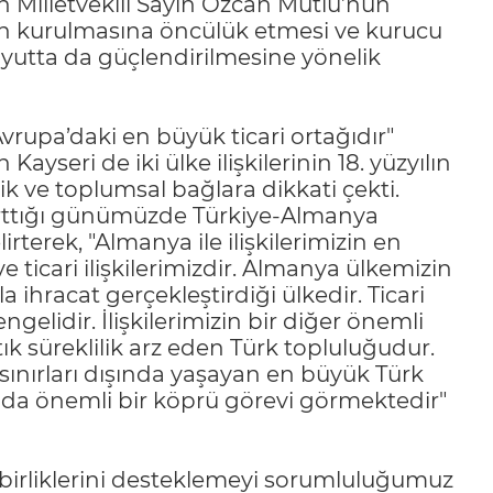
 Milletvekili Sayın Özcan Mutlu’nun
n kurulmasına öncülük etmesi ve kurucu
utta da güçlendirilmesine yönelik
vrupa’daki en büyük ticari ortağıdır"
ayseri de iki ülke ilişkilerinin 18. yüzyılın
k ve toplumsal bağlara dikkati çekti.
n arttığı günümüzde Türkiye-Almanya
erek, "Almanya ile ilişkilerimizin en
ticari ilişkilerimizdir. Almanya ülkemizin
a ihracat gerçekleştirdiği ülkedir. Ticari
ngelidir. İlişkilerimizin bir diğer önemli
k süreklilik arz eden Türk topluluğudur.
ınırları dışında yaşayan en büyük Türk
ında önemli bir köprü görevi görmektedir"
iş birliklerini desteklemeyi sorumluluğumuz