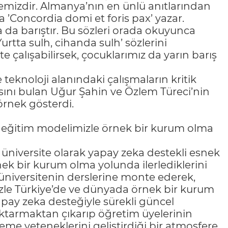
emizdir. Almanya’nın en ünlü anıtlarından
a ’Concordia domi et foris pax’ yazar.
a da barıştır. Bu sözleri orada okuyunca
rtta sulh, cihanda sulh’ sözlerini
e çalışabilirsek, çocuklarımız da yarın barış
 teknoloji alanındaki çalışmaların kritik
sını bulan Uğur Şahin ve Özlem Türeci’nin
örnek gösterdi.
k eğitim modelimizle örnek bir kurum olma
üniversite olarak yapay zeka destekli esnek
ek bir kurum olma yolunda ilerlediklerini
ı üniversitenin derslerine monte ederek,
zle Türkiye’de ve dünyada örnek bir kurum
apay zeka desteğiyle sürekli güncel
 aktarmaktan çıkarıp öğretim üyelerinin
eme yeteneklerini geliştirdiği bir atmosfere