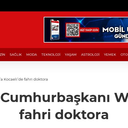
ZİN
SAĞLIK
MODA
TEKNOLOJİ
YAŞAM
ASTROLOJİ
YEMEK
OTO
 Kocaeli’de fahri doktora
 Cumhurbaşkanı Wu
fahri doktora