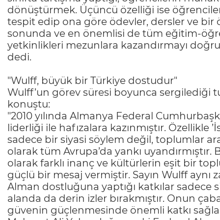
dönüştürmek. Üçüncü özelliği ise öğrenciler
tespit edip ona göre ödevler, dersler ve b
sonunda ve en önemlisi de tüm eğitim-öğret
yetkinlikleri mezunlara kazandırmayı doğru
dedi.
"Wulff, büyük bir Türkiye dostudur"
Wulff’un görev süresi boyunca sergilediği
konuştu:
"2010 yılında Almanya Federal Cumhurbaşkan
liderliği ile hafızalara kazınmıştır. Özellikle 
sadece bir siyasi söylem değil, toplumlar ara
olarak tüm Avrupa’da yankı uyandırmıştır. 
olarak farklı inanç ve kültürlerin eşit bir
güçlü bir mesaj vermiştir. Sayın Wulff aynı
Alman dostluğuna yaptığı katkılar sadece si
alanda da derin izler bırakmıştır. Onun çabala
güvenin güçlenmesinde önemli katkı sağlam