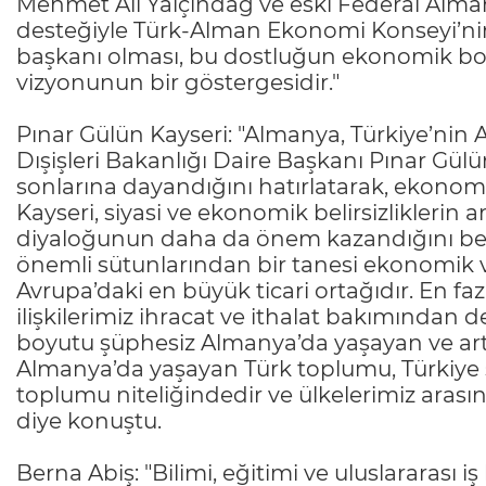
Mehmet Ali Yalçındağ ve eski Federal Alman
desteğiyle Türk-Alman Ekonomi Konseyi’ni
başkanı olması, bu dostluğun ekonomik boy
vizyonunun bir göstergesidir."
Pınar Gülün Kayseri: "Almanya, Türkiye’nin A
Dışişleri Bakanlığı Daire Başkanı Pınar Gülün K
sonlarına dayandığını hatırlatarak, ekonomi
Kayseri, siyasi ve ekonomik belirsizlikleri
diyaloğunun daha da önem kazandığını belirt
önemli sütunlarından bir tanesi ekonomik ve 
Avrupa’daki en büyük ticari ortağıdır. En fazl
ilişkilerimiz ihracat ve ithalat bakımından de
boyutu şüphesiz Almanya’da yaşayan ve artı
Almanya’da yaşayan Türk toplumu, Türkiye s
toplumu niteliğindedir ve ülkelerimiz aras
diye konuştu.
Berna Abiş: "Bilimi, eğitimi ve uluslararası 