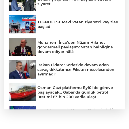
ziyaret
TEKNOFEST Mavi Vatan ziyaretçi kayıtları
başladı
Muharrem İnce’den Nâzım Hikmet
göndermeli paylaşım: Vatan hainliğine
devam ediyor hâlâ
Bakan Fidan: "Körfez’de devam eden
savaş dikkatimizi Filistin meselesinden
ayırmadı"
Osman Gazi platformu Eylül'de göreve
başlayacak... Gabar’da günlük petrol
üretimi 83 bin 200 varile ulaştı
İran: "Umman ile Hürmüz Boğazı’ndaki
deniz ulaşım güzergahının coğrafi
özelliklerine ilişkin mutabakata varıldı"