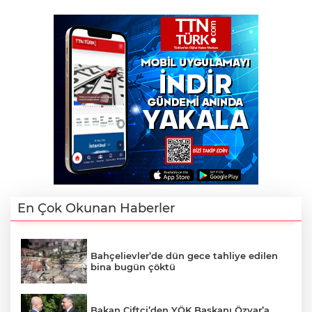
En Çok Okunan Haberler
Bahçelievler’de dün gece tahliye edilen
bina bugün çöktü
Bakan Çiftçi’den YÖK Başkanı Özvar’a