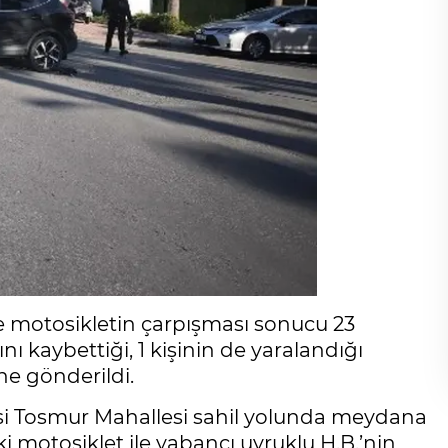
ile motosikletin çarpışması sonucu 23
ı kaybettiği, 1 kişinin de yaralandığı
e gönderildi.
çesi Tosmur Mahallesi sahil yolunda meydana
ki motosiklet ile yabancı uyruklu H.B.’nin