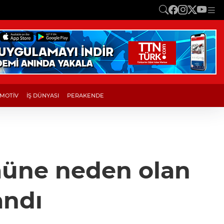
MOTİV
İŞ DÜNYASI
PERAKENDE
ümüne neden olan
andı