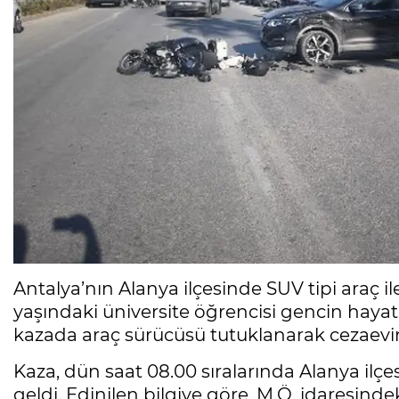
Antalya’nın Alanya ilçesinde SUV tipi araç 
yaşındaki üniversite öğrencisi gencin hayatın
kazada araç sürücüsü tutuklanarak cezaevin
Kaza, dün saat 08.00 sıralarında Alanya il
geldi. Edinilen bilgiye göre, M.Ö. idaresinde