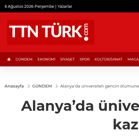
6 Ağustos 2026-Perşembe
Yazarlar
GÜNDEM
EKONOMİ
SİYASET
SPOR
KÜLTÜR/SANAT
MAGA
Anasayfa
GÜNDEM
Alanya’da üniversiteli gencin ölümün
Alanya’da ünive
kaz