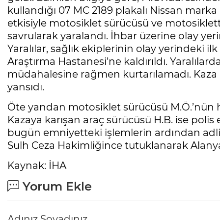
kullandığı 07 MC 2189 plakalı Nissan marka S
etkisiyle motosiklet sürücüsü ve motosikle
savrularak yaralandı. İhbar üzerine olay yerin
Yaralılar, sağlık ekiplerinin olay yerindeki
Araştırma Hastanesi’ne kaldırıldı. Yaralıla
müdahalesine rağmen kurtarılamadı. Kaza an
yansıdı.
Öte yandan motosiklet sürücüsü M.Ö.’nün h
Kazaya karışan araç sürücüsü H.B. ise polis e
bugün emniyetteki işlemlerin ardından adliy
Sulh Ceza Hakimliğince tutuklanarak Alanya
Kaynak: İHA
Yorum Ekle
Adınız Soyadınız