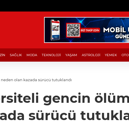
ZİN
SAĞLIK
MODA
TEKNOLOJİ
YAŞAM
ASTROLOJİ
YEMEK
OTO
e neden olan kazada sürücü tutuklandı
rsiteli gencin öl
ada sürücü tutukl