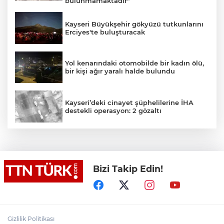
bulunmamaktadır"
Kayseri Büyükşehir gökyüzü tutkunlarını
Erciyes'te buluşturacak
Yol kenarındaki otomobilde bir kadın ölü,
bir kişi ağır yaralı halde bulundu
Kayseri’deki cinayet şüphelilerine İHA
destekli operasyon: 2 gözaltı
Bahçelievler’de 4 katlı boş bina çöktü
Bizi Takip Edin!
Cumhurbaşkanı Erdoğan, MHP lideri
Devlet Bahçeli’yi kabul etti
Gizlilik Politikası
FETÖ’nün suikast timinin son firarisi