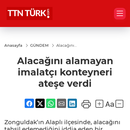
Anasayfa
GÜNDEM
Alacağını
alamayan
imalatçı
Alacağını alamayan
konteyneri
ateşe verdi
imalatçı konteyneri
ateşe verdi
Zonguldak’ın Alaplı ilçesinde, alacağını
tahsil edemediğini iddia eden bir