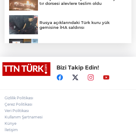
tır dorsesi alevlere teslim oldu
Rusya açıklarındaki Türk kuru yük
gemisine İHA saldırısı
Terörsüz Türkiye yasa teklifi
komisyondan geçti
Bizi Takip Edin!
Lukaku Fener’e mi, Beşiktaş’a mı geliyor?
Akın Gürlek: Örgüt silahları bırakacak,
Gizlilik Politikası
mağaraları boşaltacak
Çerez Politikası
Veri Politikası
Rojin Kabaiş, Hiranur Nilgün Aygar ve
Kullanım Şartnamesi
Kıvanç Uman’ın ailelerini hedef alam
Künye
siber zorbalara operasyon
İletişim