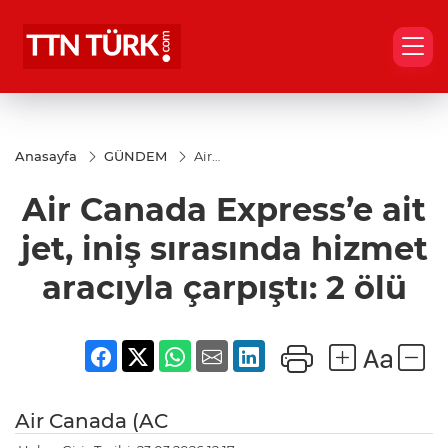
Anasayfa
GÜNDEM
Air
Canada
Express’e
Air Canada Express’e ait
ait jet,
iniş
sırasında
jet, iniş sırasında hizmet
hizmet
aracıyla
aracıyla çarpıştı: 2 ölü
çarpıştı: 2
ölü
Air Canada (AC