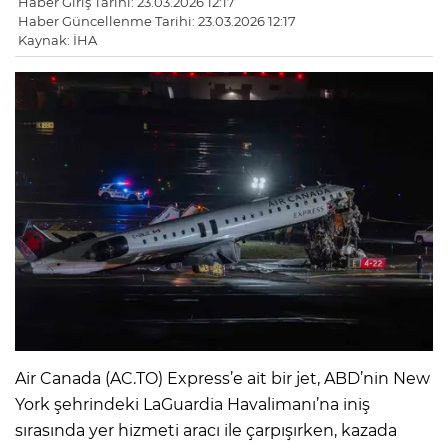
Haber Giriş Tarihi: 23.03.2026 12:17
Haber Güncellenme Tarihi: 23.03.2026 12:17
Kaynak: İHA
Air Canada (AC.TO) Express’e ait bir jet, ABD’nin New
York şehrindeki LaGuardia Havalimanı’na iniş
sırasında yer hizmeti aracı ile çarpışırken, kazada