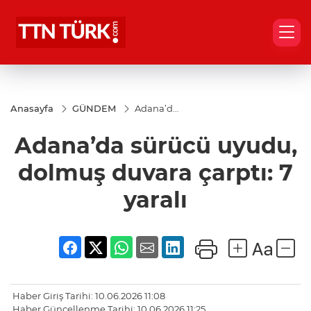
Anasayfa
GÜNDEM
Adana’da
sürücü
uyudu,
Adana’da sürücü uyudu,
dolmuş
duvara
çarptı: 7
dolmuş duvara çarptı: 7
yaralı
yaralı
Haber Giriş Tarihi: 10.06.2026 11:08
Haber Güncellenme Tarihi: 10.06.2026 11:25