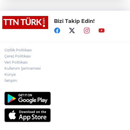
"Binanın önceden tahliye edilmesi
nedeniyle ilk belirlemelere göre herhangi
bir can kaybı veya yaralanma
bulunmamaktadır"
Bizi Takip Edin!
Adalet Bakanı Gürlek eski Özel Harekat
Başkanı Behçet Oktay’ın yakınlarını
kabul etti
Psikolog Çapar: "Sıcak havalarda
Gizlilik Politikası
kendimizi daha gergin, sabırsız ve öfkeli
Çerez Politikası
hissedebiliriz"
Veri Politikası
Kullanım Şartnamesi
Bakan Yumaklı: "İspanya’da
görevlendirilen 2 yangın söndürme
Künye
uçağımız, çalışmalarını başarıyla
İletişim
tamamlayarak yurda döndü"