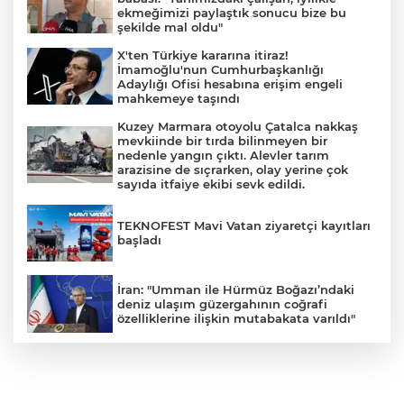
ekmeğimizi paylaştık sonucu bize bu
şekilde mal oldu"
X'ten Türkiye kararına itiraz!
İmamoğlu'nun Cumhurbaşkanlığı
Adaylığı Ofisi hesabına erişim engeli
mahkemeye taşındı
Kuzey Marmara otoyolu Çatalca nakkaş
mevkiinde bir tırda bilinmeyen bir
nedenle yangın çıktı. Alevler tarım
arazisine de sıçrarken, olay yerine çok
sayıda itfaiye ekibi sevk edildi.
TEKNOFEST Mavi Vatan ziyaretçi kayıtları
başladı
İran: "Umman ile Hürmüz Boğazı’ndaki
deniz ulaşım güzergahının coğrafi
özelliklerine ilişkin mutabakata varıldı"
Osman Gazi platformu Eylül'de göreve
başlayacak... Gabar’da günlük petrol
üretimi 83 bin 200 varile ulaştı