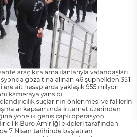
sahte araç kiralama ilanlarıyla vatandaşları
syonda gözaltına alınan 46 şüpheliden 35’i
ere ait hesaplarda yaklaşık 955 milyon
 anı kameraya yansıdı.
andırıcılık suçlarının önlenmesi ve faillerin
alışmalar kapsamında internet üzerinden
lığına yönelik geniş çaplı operasyon
cılık Büro Amirliği ekipleri tarafından,
e 7 Nisan tarihinde başlatılan