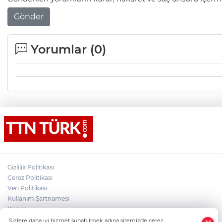
Gönder
Yorumlar (
0
)
Gizlilik Politikası
Çerez Politikası
Veri Politikası
Kullanım Şartnamesi
Künye
×
İletişim
Sizlere daha iyi hizmet sunabilmek adına sitemizde çerez