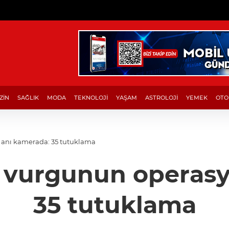
ZİN
SAĞLIK
MODA
TEKNOLOJİ
YAŞAM
ASTROLOJİ
YEMEK
OTO
n anı kamerada: 35 tutuklama
ık vurgunun operas
35 tutuklama