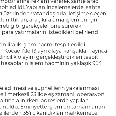
motorlarına reklam vererek sahte araç
tespit edildi. Yapılan incelemelerde, sahte
ı üzerinden vatandaşlarla iletişime geçen
anıttıkları, araç kiralama işlemleri için
creti gibi gerekçeler öne sürerek
ara yatırmalarını istedikleri belirlendi.
n liralık işlem hacmi tespit edildi
Kocaeli’de 13 ayrı olaya karıştıkları, ayrıca
cılık olayını gerçekleştirdikleri tespit
t hesapların işlem hacminin yaklaşık 954
e edilmesi ve şüphelilerin yakalanması
aeli merkezli 23 ilde eş zamanlı operasyon
ltına alınırken, adreslerde yapılan
 konuldu. Emniyette işlemleri tamamlanan
elilerden 35’i çıkarıldıkları mahkemece