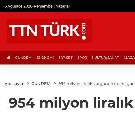
6 Ağustos 2026-Perşembe
Yazarlar
GÜNDEM
EKONOMİ
SİYASET
SPOR
KÜLTÜR/SANAT
MAGA
Anasayfa
GÜNDEM
954 milyon liralık vurgunun operasyo
954 milyon liral