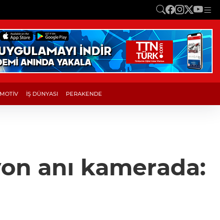
MOTİV
İŞ DÜNYASI
PERAKENDE
yon anı kamerada: