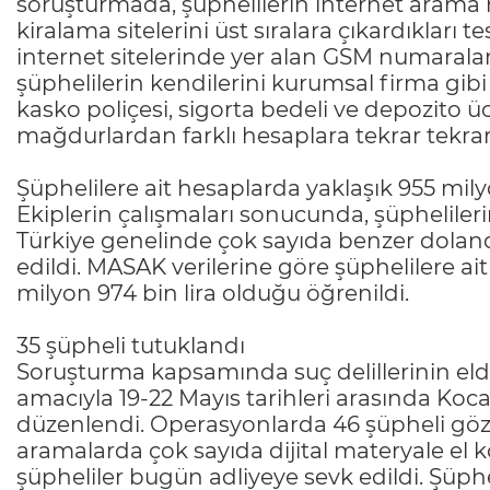
soruşturmada, şüphelilerin internet arama 
kiralama sitelerini üst sıralara çıkardıkları 
internet sitelerinde yer alan GSM numaralar
şüphelilerin kendilerini kurumsal firma gibi t
kasko poliçesi, sigorta bedeli ve depozito ü
mağdurlardan farklı hesaplara tekrar tekrar p
Şüphelilere ait hesaplarda yaklaşık 955 milyo
Ekiplerin çalışmaları sonucunda, şüphelilerin 
Türkiye genelinde çok sayıda benzer dolandırı
edildi. MASAK verilerine göre şüphelilere ai
milyon 974 bin lira olduğu öğrenildi.
35 şüpheli tutuklandı
Soruşturma kapsamında suç delillerinin eld
amacıyla 19-22 Mayıs tarihleri arasında Koc
düzenlendi. Operasyonlarda 46 şüpheli göza
aramalarda çok sayıda dijital materyale el
şüpheliler bugün adliyeye sevk edildi. Şüph