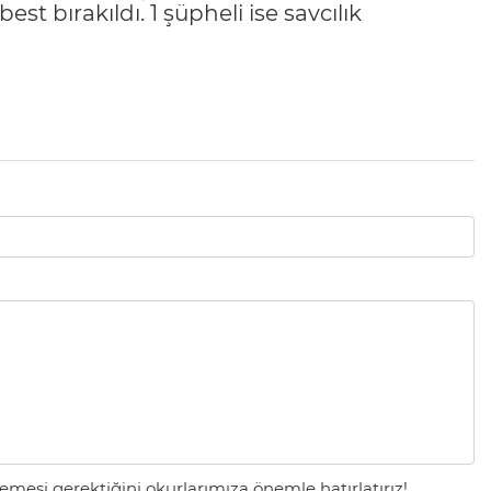
best bırakıldı. 1 şüpheli ise savcılık
mesi gerektiğini okurlarımıza önemle hatırlatırız!