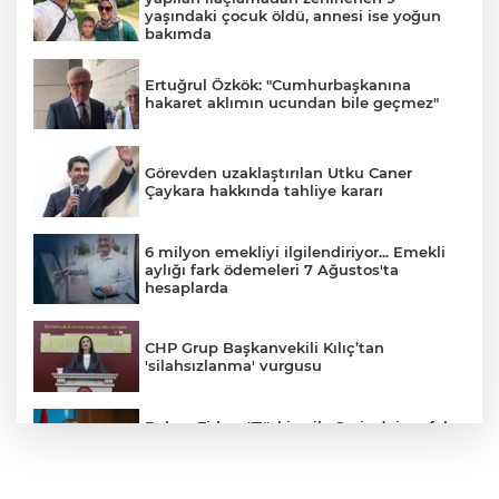
yaşındaki çocuk öldü, annesi ise yoğun
bakımda
Ertuğrul Özkök: "Cumhurbaşkanına
hakaret aklımın ucundan bile geçmez"
Görevden uzaklaştırılan Utku Caner
Çaykara hakkında tahliye kararı
6 milyon emekliyi ilgilendiriyor... Emekli
aylığı fark ödemeleri 7 Ağustos'ta
hesaplarda
CHP Grup Başkanvekili Kılıç’tan
'silahsızlanma' vurgusu
Bakan Fidan: "Türkiye ile Suriye’nin refah
ve istikrarını birbirinden ayrı görmemiz
mümkün değil"