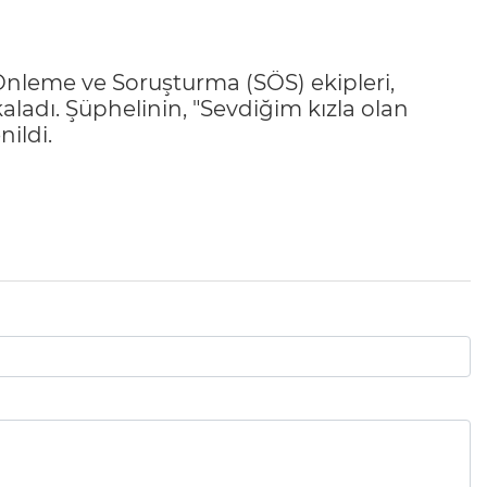
ç Önleme ve Soruşturma (SÖS) ekipleri,
kaladı. Şüphelinin, "Sevdiğim kızla olan
ildi.