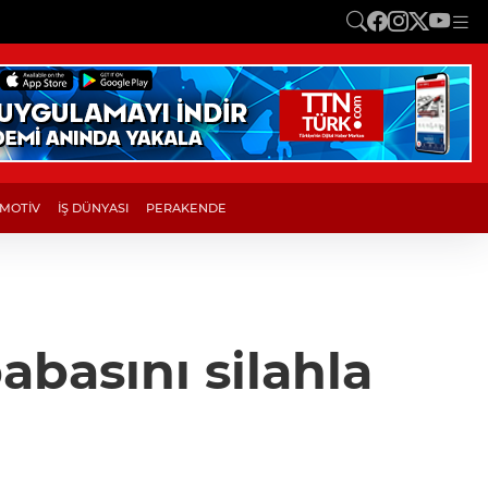
MOTİV
İŞ DÜNYASI
PERAKENDE
abasını silahla