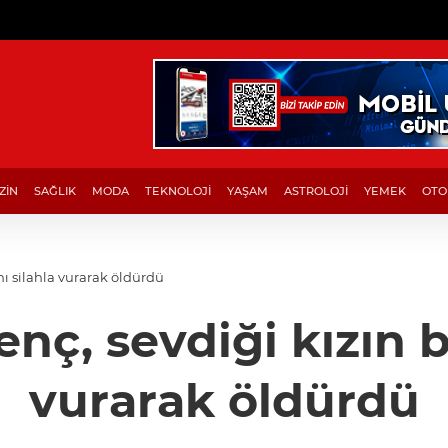
ZİN
SAĞLIK
MODA
TEKNOLOJİ
YAŞAM
ASTROLOJİ
YEMEK
OTO
nı silahla vurarak öldürdü
enç, sevdiği kızın b
vurarak öldürdü