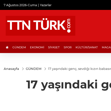
7 Ağustos 2026-Cuma
Yazarlar
GÜNDEM
EKONOMİ
SİYASET
SPOR
KÜLTÜR/SANAT
MAGA
Anasayfa
GÜNDEM
17 yaşındaki genç, sevdiği kızın babası
17 yaşındaki g