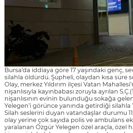
Bursa’da iddiaya göre 17 yaşındaki genç, se
silahla öldürdü. Şüpheli, olaydan kısa süre s
Olay, merkez Yıldırım ilçesi Vatan Mahalles
nişanlısıyla kayınbabası zoruyla ayrılan S.Ç.(1
nişanlısının evinin bulunduğu sokağa gelen 
Yelegen’i görünce yanında getirdiği silahla
Silah seslerini duyan vatandaşlar durumu 112 
olay yerine çok sayıda polis ve ambulans ek
yaralanan Özgür Yelegen özel araçla, özel h