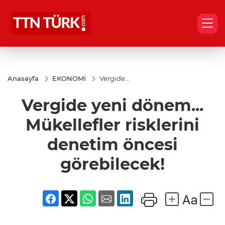
Anasayfa
EKONOMİ
Vergide
yeni
dönem...
Vergide yeni dönem...
Mükellefler
risklerini
denetim
Mükellefler risklerini
öncesi
görebilecek!
denetim öncesi
görebilecek!