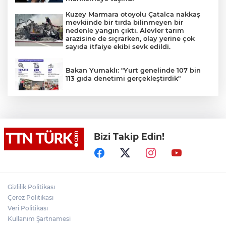
Kuzey Marmara otoyolu Çatalca nakkaş
mevkiinde bir tırda bilinmeyen bir
nedenle yangın çıktı. Alevler tarım
arazisine de sıçrarken, olay yerine çok
sayıda itfaiye ekibi sevk edildi.
Bakan Yumaklı: "Yurt genelinde 107 bin
113 gıda denetimi gerçekleştirdik"
TEKNOFEST Mavi Vatan ziyaretçi kayıtları
başladı
Bizi Takip Edin!
İran: "Umman ile Hürmüz Boğazı’ndaki
deniz ulaşım güzergahının coğrafi
özelliklerine ilişkin mutabakata varıldı"
Osman Gazi platformu Eylül'de göreve
Gizlilik Politikası
başlayacak... Gabar’da günlük petrol
Çerez Politikası
üretimi 83 bin 200 varile ulaştı
Veri Politikası
Kullanım Şartnamesi