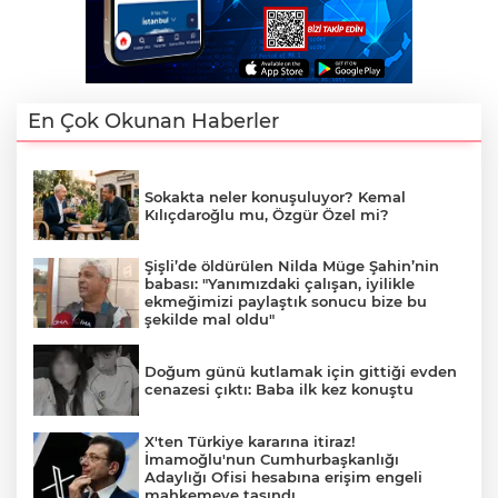
En Çok Okunan Haberler
Sokakta neler konuşuluyor? Kemal
Kılıçdaroğlu mu, Özgür Özel mi?
Şişli’de öldürülen Nilda Müge Şahin’nin
babası: "Yanımızdaki çalışan, iyilikle
ekmeğimizi paylaştık sonucu bize bu
şekilde mal oldu"
Doğum günü kutlamak için gittiği evden
cenazesi çıktı: Baba ilk kez konuştu
X'ten Türkiye kararına itiraz!
İmamoğlu'nun Cumhurbaşkanlığı
Adaylığı Ofisi hesabına erişim engeli
mahkemeye taşındı