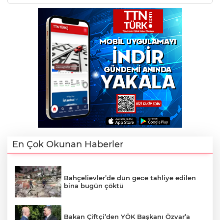
En Çok Okunan Haberler
Bahçelievler’de dün gece tahliye edilen
bina bugün çöktü
Bakan Çiftçi’den YÖK Başkanı Özvar’a