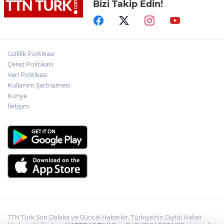
Bizi Takip Edin!
Dervişoğlu: İhanet belgesini kabul
etmeyeceğiz
İzmir Beydağ Barajı’ndan su almak
isteyen yangın söndürme uçağı
Gizlilik Politikası
havalanamadı
Çerez Politikası
Veri Politikası
Kullanım Şartnamesi
Fenerbahçe, UEFA Kadınlar Şampiyonlar
Ligi’ne galibiyetle başladı
Künye
İletişim
TTN Türk Son Dakika ve Güncel Haberler, Türkiye'nin Dijital Haber