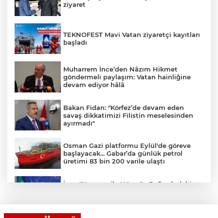
ziyaret
TEKNOFEST Mavi Vatan ziyaretçi kayıtları
başladı
Muharrem İnce’den Nâzım Hikmet
göndermeli paylaşım: Vatan hainliğine
devam ediyor hâlâ
Bakan Fidan: "Körfez’de devam eden
savaş dikkatimizi Filistin meselesinden
ayırmadı"
Osman Gazi platformu Eylül'de göreve
başlayacak... Gabar’da günlük petrol
üretimi 83 bin 200 varile ulaştı
İran: "Umman ile Hürmüz Boğazı’ndaki
deniz ulaşım güzergahının coğrafi
özelliklerine ilişkin mutabakata varıldı"