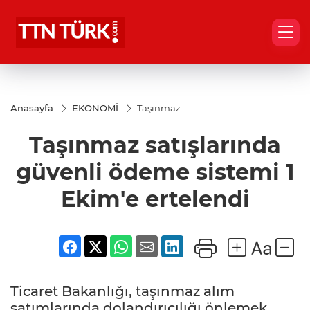
Anasayfa
EKONOMİ
Taşınmaz
satışlarında
güvenli
Taşınmaz satışlarında
ödeme
sistemi 1
Ekim'e
güvenli ödeme sistemi 1
ertelendi
Ekim'e ertelendi
Ticaret Bakanlığı, taşınmaz alım
satımlarında dolandırıcılığı önlemek