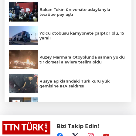
Bakan Tekin üniversite adaylarıyla
tecrübe paylaştı
Yolcu otobüsü kamyonete çarptı: 1 ölü, 15
yaralı
Kuzey Marmara Otoyolunda saman yüklü
tır dorsesi alevlere teslim oldu
Rusya açıklarındaki Türk kuru yük
gemisine İHA saldırısı
Terörsüz Türkiye yasa teklifi
komisyondan geçti
Bizi Takip Edin!
Lukaku Fener’e mi, Beşiktaş’a mı geliyor?