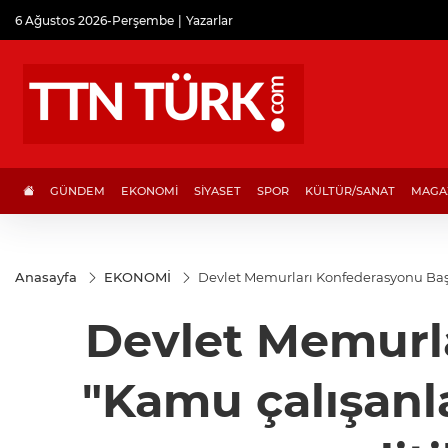
6 Ağustos 2026-Perşembe
Yazarlar
GÜNDEM
EKONOMİ
SİYASET
SPOR
KÜLTÜR/SANAT
MAGA
Anasayfa
EKONOMİ
Devlet Memurları Konfederasyonu Başka
Devlet Memurl
"Kamu çalışanla