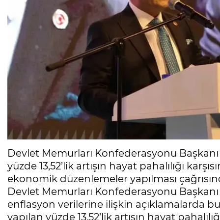
Devlet Memurları Konfederasyonu Başkanı
yüzde 13,52’lik artışın hayat pahalılığı karşıs
ekonomik düzenlemeler yapılması çağrısın
Devlet Memurları Konfederasyonu Başkanı O
enflasyon verilerine ilişkin açıklamalard
yapılan yüzde 13,52’lik artışın hayat pahalılı