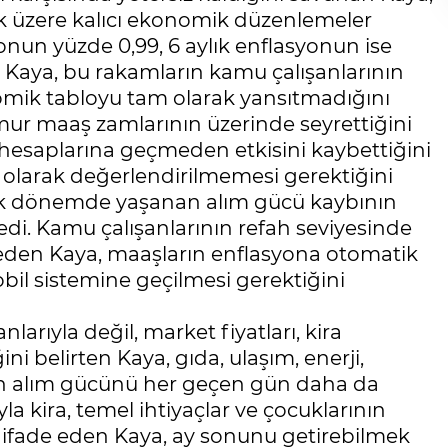
ak üzere kalıcı ekonomik düzenlemeler
onun yüzde 0,99, 6 aylık enflasyonun ise
an Kaya, bu rakamların kamu çalışanlarının
omik tabloyu tam olarak yansıtmadığını
emur maaş zamlarının üzerinde seyrettiğini
n hesaplarına geçmeden etkisini kaybettiğini
ı olarak değerlendirilmemesi gerektiğini
lık dönemde yaşanan alım gücü kaybının
edi. Kamu çalışanlarının refah seviyesinde
 eden Kaya, maaşların enflasyona otomatik
il sistemine geçilmesi gerektiğini
arıyla değil, market fiyatları, kira
ni belirten Kaya, gıda, ulaşım, enerji,
şin alım gücünü her geçen gün daha da
a kira, temel ihtiyaçlar ve çocuklarının
ı ifade eden Kaya, ay sonunu getirebilmek