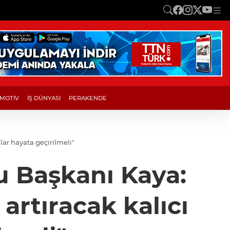
MOTİV
İŞ DÜNYASI
PERAKENDE
ar hayata geçirilmeli"
 Başkanı Kaya:
artıracak kalıcı