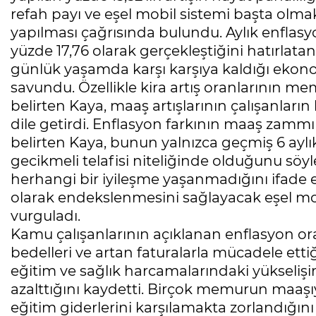
refah payı ve eşel mobil sistemi başta olm
yapılması çağrısında bulundu. Aylık enflasy
yüzde 17,76 olarak gerçekleştiğini hatırlat
günlük yaşamda karşı karşıya kaldığı ekon
savundu. Özellikle kira artış oranlarının m
belirten Kaya, maaş artışlarının çalışanları
dile getirdi. Enflasyon farkının maaş zamm
belirten Kaya, bunun yalnızca geçmiş 6 ay
gecikmeli telafisi niteliğinde olduğunu söyl
herhangi bir iyileşme yaşanmadığını ifade
olarak endekslenmesini sağlayacak eşel mob
vurguladı.
Kamu çalışanlarının açıklanan enflasyon oranl
bedelleri ve artan faturalarla mücadele ettiği
eğitim ve sağlık harcamalarındaki yükseli
azalttığını kaydetti. Birçok memurun maaşıyl
eğitim giderlerini karşılamakta zorlandığın