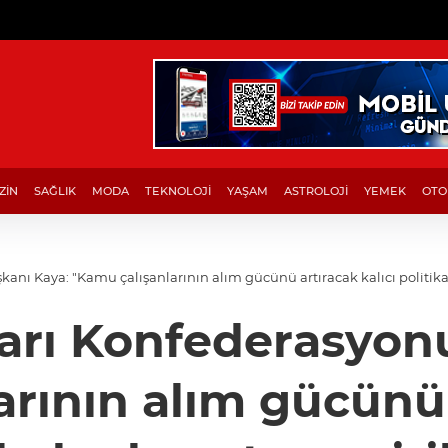
ZİN
SAĞLIK
MODA
TEKNOLOJİ
YAŞAM
ASTROLOJİ
YEMEK
OTO
nı Kaya: "Kamu çalışanlarının alım gücünü artıracak kalıcı politikal
arı Konfederasyonu
rının alım gücünü 