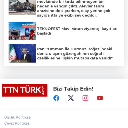
mevkiinde bir tırda bilinmeyen bir
nedenle yangın çıktı. Alevler tarım
arazisine de sıçrarken, olay yerine çok
sayıda itfaiye ekibi sevk edildi.
TEKNOFEST Mavi Vatan ziyaretçi kayıtları
başladı
İran: "Umman ile Hürmüz Boğazı’ndaki
deniz ulaşım güzergahının coğrafi
özelliklerine ilişkin mutabakata varıldı"
Osman Gazi platformu Eylül'de göreve
başlayacak... Gabar’da günlük petrol
üretimi 83 bin 200 varile ulaştı
Bizi Takip Edin!
Suikast timinin son firarisinin kaçışı bitti,
yargı başladı
Gizlilik Politikası
Üsküdar’da Başkan Vekili seçimi krizi!
Geçersiz oy tartışması çıktı
Çerez Politikası