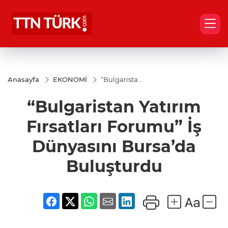
Anasayfa
EKONOMİ
“Bulgaristan
Yatırım
Fırsatları
“Bulgaristan Yatırım
Forumu” İş
Dünyasını
Bursa’da
Fırsatları Forumu” İş
Buluşturdu
Dünyasını Bursa’da
Buluşturdu