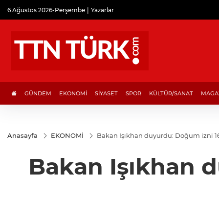
6 Ağustos 2026-Perşembe
Yazarlar
GÜNDEM
EKONOMİ
SİYASET
SPOR
KÜLTÜR/SANAT
MAGA
Anasayfa
EKONOMİ
Bakan Işıkhan duyurdu: Doğum izni 16 
Bakan Işıkhan d