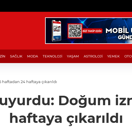
ZİN
SAĞLIK
MODA
TEKNOLOJİ
YAŞAM
ASTROLOJİ
YEMEK
OTO
haftadan 24 haftaya çıkarıldı
uyurdu: Doğum izn
haftaya çıkarıldı