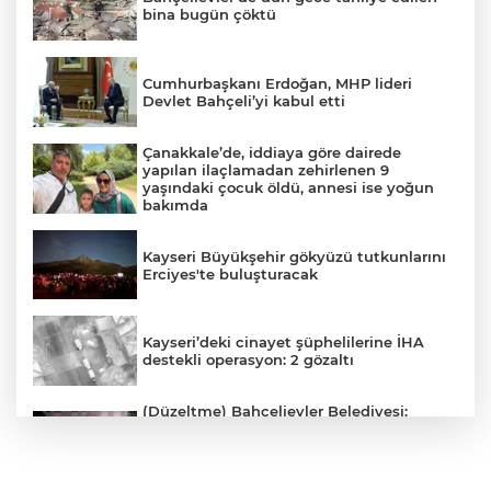
bina bugün çöktü
Cumhurbaşkanı Erdoğan, MHP lideri
Devlet Bahçeli’yi kabul etti
Çanakkale’de, iddiaya göre dairede
yapılan ilaçlamadan zehirlenen 9
yaşındaki çocuk öldü, annesi ise yoğun
bakımda
Kayseri Büyükşehir gökyüzü tutkunlarını
Erciyes'te buluşturacak
Kayseri’deki cinayet şüphelilerine İHA
destekli operasyon: 2 gözaltı
(Düzeltme) Bahçelievler Belediyesi:
"Binanın önceden tahliye edilmesi
nedeniyle ilk belirlemelere göre herhangi
bir can kaybı veya yaralanma
bulunmamaktadır"