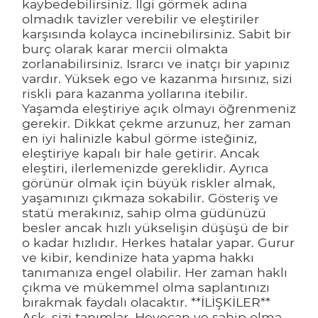
kaybedebilirsiniz. İlgi görmek adına
olmadık tavizler verebilir ve eleştiriler
karşısında kolayca incinebilirsiniz. Sabit bir
burç olarak karar mercii olmakta
zorlanabilirsiniz. Israrcı ve inatçı bir yapınız
vardır. Yüksek ego ve kazanma hırsınız, sizi
riskli para kazanma yollarına itebilir.
Yaşamda eleştiriye açık olmayı öğrenmeniz
gerekir. Dikkat çekme arzunuz, her zaman
en iyi halinizle kabul görme isteğiniz,
eleştiriye kapalı bir hale getirir. Ancak
eleştiri, ilerlemenizde gereklidir. Ayrıca
görünür olmak için büyük riskler almak,
yaşamınızı çıkmaza sokabilir. Gösteriş ve
statü merakınız, sahip olma güdünüzü
besler ancak hızlı yükselişin düşüşü de bir
o kadar hızlıdır. Herkes hatalar yapar. Gurur
ve kibir, kendinize hata yapma hakkı
tanımanıza engel olabilir. Her zaman haklı
çıkma ve mükemmel olma saplantınızı
bırakmak faydalı olacaktır. **İLİŞKİLER**
Aşk, sizi tanımlar. Heyecan ve sahip olma