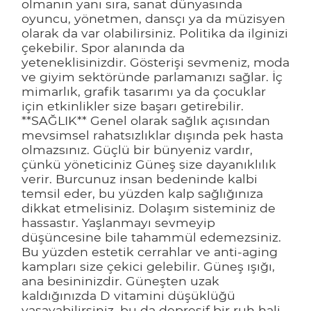
olmanın yanı sıra, sanat dünyasında
oyuncu, yönetmen, dansçı ya da müzisyen
olarak da var olabilirsiniz. Politika da ilginizi
çekebilir. Spor alanında da
yeteneklisinizdir. Gösterişi sevmeniz, moda
ve giyim sektöründe parlamanızı sağlar. İç
mimarlık, grafik tasarımı ya da çocuklar
için etkinlikler size başarı getirebilir.
**SAĞLIK** Genel olarak sağlık açısından
mevsimsel rahatsızlıklar dışında pek hasta
olmazsınız. Güçlü bir bünyeniz vardır,
çünkü yöneticiniz Güneş size dayanıklılık
verir. Burcunuz insan bedeninde kalbi
temsil eder, bu yüzden kalp sağlığınıza
dikkat etmelisiniz. Dolaşım sisteminiz de
hassastır. Yaşlanmayı sevmeyip
düşüncesine bile tahammül edemezsiniz.
Bu yüzden estetik cerrahlar ve anti-aging
kampları size çekici gelebilir. Güneş ışığı,
ana besininizdir. Güneşten uzak
kaldığınızda D vitamini düşüklüğü
yaşayabilirsiniz, bu da depresif bir ruh hali