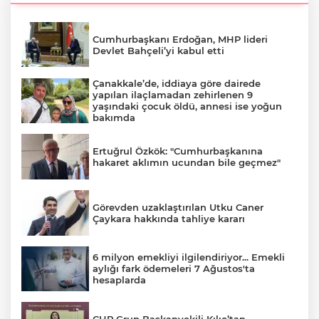
Cumhurbaşkanı Erdoğan, MHP lideri
Devlet Bahçeli’yi kabul etti
Çanakkale’de, iddiaya göre dairede
yapılan ilaçlamadan zehirlenen 9
yaşındaki çocuk öldü, annesi ise yoğun
bakımda
Ertuğrul Özkök: "Cumhurbaşkanına
hakaret aklımın ucundan bile geçmez"
Görevden uzaklaştırılan Utku Caner
Çaykara hakkında tahliye kararı
6 milyon emekliyi ilgilendiriyor... Emekli
aylığı fark ödemeleri 7 Ağustos'ta
hesaplarda
CHP Grup Başkanvekili Kılıç’tan