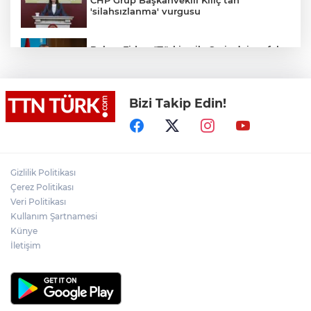
'silahsızlanma' vurgusu
Bakan Fidan: "Türkiye ile Suriye’nin refah
ve istikrarını birbirinden ayrı görmemiz
mümkün değil"
Bizi Takip Edin!
Bakan Gürlek: "(Behçet Oktay’ın ölümü)
Karanlık bir nokta kalmayacak, suçlu
varsa da bunu çıkartmak devletin görevi"
Salah Trabzonspor’a imzayı attı, ayağının
tozuyla Trabzonspor reklam filmi
Gizlilik Politikası
çekimine katıldı
Çerez Politikası
Veri Politikası
Cumhurbaşkanı Yardımcısı Yılmaz:
Kullanım Şartnamesi
"Savunma sanayiinde hedefimiz en kısa
sürede ülkemizi ilk 10 ihracatçı ülke
Künye
arasına sokmak"
İletişim