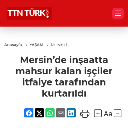
Anasayfa
YAŞAM
Mersin’de
inşaatta
mahsur
Mersin’de inşaatta
kalan
işçiler
itfaiye
mahsur kalan işçiler
tarafından
kurtarıldı
itfaiye tarafından
kurtarıldı