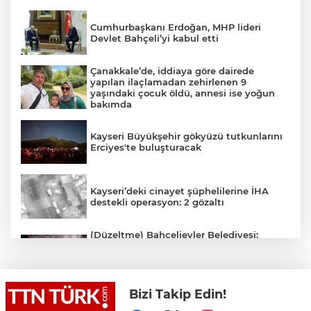
Cumhurbaşkanı Erdoğan, MHP lideri
Devlet Bahçeli’yi kabul etti
Çanakkale’de, iddiaya göre dairede
yapılan ilaçlamadan zehirlenen 9
yaşındaki çocuk öldü, annesi ise yoğun
bakımda
Kayseri Büyükşehir gökyüzü tutkunlarını
Erciyes'te buluşturacak
Kayseri’deki cinayet şüphelilerine İHA
destekli operasyon: 2 gözaltı
(Düzeltme) Bahçelievler Belediyesi:
"Binanın önceden tahliye edilmesi
nedeniyle ilk belirlemelere göre herhangi
bir can kaybı veya yaralanma
bulunmamaktadır"
Bizi Takip Edin!
Adalet Bakanı Gürlek eski Özel Harekat