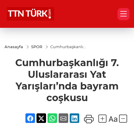
Anasayfa
SPOR
Cumhurbaşkanlığı
7. Uluslararası Yat
Yarışları’nda
Cumhurbaşkanlığı 7.
bayram coşkusu
Uluslararası Yat
Yarışları’nda bayram
coşkusu