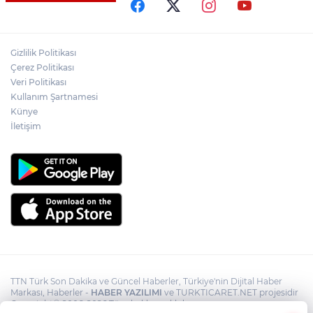
Başkanı Behçet Oktay’ın yakınlarını
kabul etti
Psikolog Çapar: "Sıcak havalarda
Gizlilik Politikası
kendimizi daha gergin, sabırsız ve öfkeli
Çerez Politikası
hissedebiliriz"
Veri Politikası
Kullanım Şartnamesi
Bakan Yumaklı: "İspanya’da
görevlendirilen 2 yangın söndürme
Künye
uçağımız, çalışmalarını başarıyla
İletişim
tamamlayarak yurda döndü"
TTN Türk Son Dakika ve Güncel Haberler, Türkiye'nin Dijital Haber
Markası, Haberler -
HABER YAZILIMI
ve TURKTICARET.NET projesidir
Copyright© 2006-2026 Tüm hakları saklıdır.