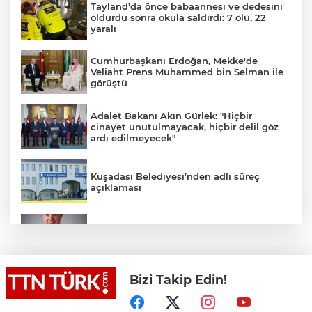
Tayland’da önce babaannesi ve dedesini
öldürdü sonra okula saldırdı: 7 ölü, 22
yaralı
Cumhurbaşkanı Erdoğan, Mekke'de
Veliaht Prens Muhammed bin Selman ile
görüştü
Adalet Bakanı Akın Gürlek: "Hiçbir
cinayet unutulmayacak, hiçbir delil göz
ardı edilmeyecek"
Kuşadası Belediyesi’nden adli süreç
açıklaması
İş Bankası Grubu üst yönetiminde görev
değişimi
Bizi Takip Edin!
Yeni aldığı motosikletle kaza yapan genç
gözyaşları arasında toprağa verildi