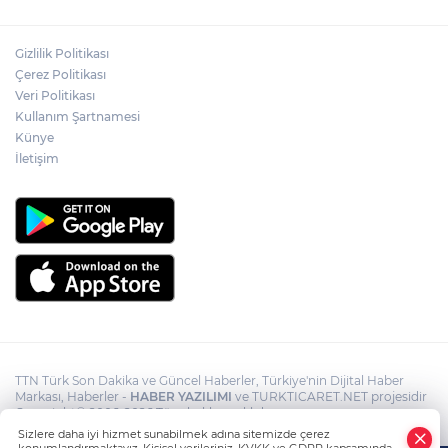
Yasaklı madde kullandığı için çocuğu
elinden alınan anneden tüm anne-
Gizlilik Politikası
babalara çağrı
Çerez Politikası
Veri Politikası
Kullanım Şartnamesi
Cumhurbaşkanı Erdoğan, Suudi
Arabistan yolcusu
Künye
İletişim
TTN Türk Son Dakika ve Güncel Haberler, Türkiye'nin Dijital Haber
Markası, Haberler -
HABER YAZILIMI
ve TURKTICARET.NET projesidir
Copyright© 2006-2026 Tüm hakları saklıdır.
Sizlere daha iyi hizmet sunabilmek adına sitemizde çerez