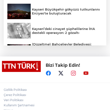
Kayseri Büyükşehir gökyüzü tutkunlarını
Erciyes'te buluşturacak
Kayseri’deki cinayet şüphelilerine İHA
destekli operasyon: 2 gözaltı
(Düzeltme) Bahçelievler Belediyesi:
"Binanın önceden tahliye edilmesi
nedeniyle ilk belirlemelere göre herhangi
bir can kaybı veya yaralanma
bulunmamaktadır"
Bizi Takip Edin!
Adalet Bakanı Gürlek eski Özel Harekat
Başkanı Behçet Oktay’ın yakınlarını
kabul etti
Psikolog Çapar: "Sıcak havalarda
Gizlilik Politikası
kendimizi daha gergin, sabırsız ve öfkeli
Çerez Politikası
hissedebiliriz"
Veri Politikası
Kullanım Şartnamesi
Bakan Yumaklı: "İspanya’da
görevlendirilen 2 yangın söndürme