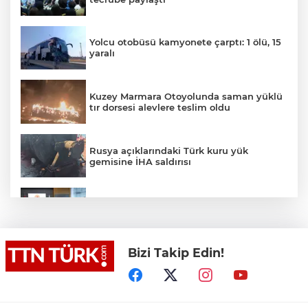
Yolcu otobüsü kamyonete çarptı: 1 ölü, 15
yaralı
Kuzey Marmara Otoyolunda saman yüklü
tır dorsesi alevlere teslim oldu
Rusya açıklarındaki Türk kuru yük
gemisine İHA saldırısı
Terörsüz Türkiye yasa teklifi
komisyondan geçti
Bizi Takip Edin!
Lukaku Fener’e mi, Beşiktaş’a mı geliyor?