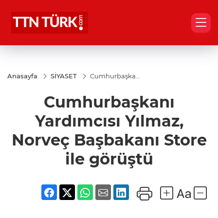
Anasayfa
SİYASET
Cumhurbaşkanı
Yardımcısı
Yılmaz, Norveç
Cumhurbaşkanı
Başbakanı Store
ile görüştü
Yardımcısı Yılmaz,
Norveç Başbakanı Store
ile görüştü