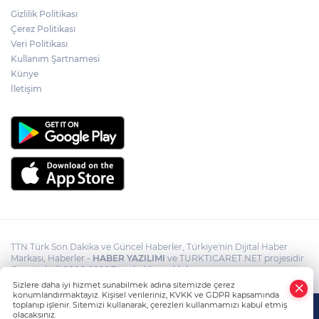
Akın Gürlek: Örgüt silahları bırakacak,
Gizlilik Politikası
mağaraları boşaltacak
Çerez Politikası
Veri Politikası
Rojin Kabaiş, Hiranur Nilgün Aygar ve
Kullanım Şartnamesi
Kıvanç Uman’ın ailelerini hedef alam
Künye
siber zorbalara operasyon
İletişim
TTN Türk Son Dakika ve Güncel Haberler, Türkiye'nin Dijital Haber
Markası, Haberler -
HABER YAZILIMI
ve TURKTICARET.NET projesidir
Copyright© 2006-2026 Tüm hakları saklıdır.
Sizlere daha iyi hizmet sunabilmek adına sitemizde çerez
konumlandırmaktayız. Kişisel verileriniz, KVKK ve GDPR kapsamında
toplanıp işlenir. Sitemizi kullanarak, çerezleri kullanmamızı kabul etmiş
olacaksınız.