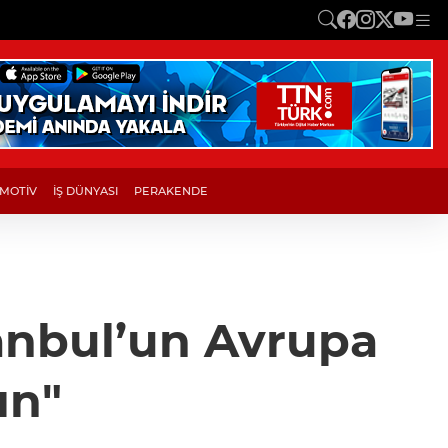
MOTİV
İŞ DÜNYASI
PERAKENDE
tanbul’un Avrupa
ın"