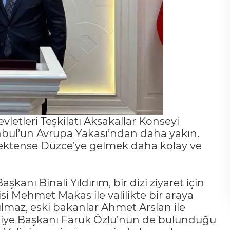
vletleri Teşkilatı Aksakallar Konseyi
anbul’un Avrupa Yakası’ndan daha yakın.
tmektense Düzce’ye gelmek daha kolay ve
şkanı Binali Yıldırım, bir dizi ziyaret için
lisi Mehmet Makas ile valilikte bir araya
Yılmaz, eski bakanlar Ahmet Arslan ile
diye Başkanı Faruk Özlü’nün de bulunduğu