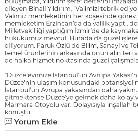
buluşmada, Yıldırım şeref defterini imzaladı
dileyen Binali Yıldırım, "Valimizi tebrik edi
Valimiz memleketinin her köşesinde görev 
memleketim Erzincan’da da valilik yaptı, 
Milletvekilliği yaptığım İzmir’de de kaymak
hukukumuz mevcut. Burada da güzel işlere 
diliyorum. Faruk Özlü de Bilim, Sanayi ve 
temel ürünlerinin arkasında onun alın ter
de halka hizmet noktasında güzel çalışmalar
"Düzce evimize İstanbul’un Avrupa Yakası’
Düzce’nin ulaşım konusundaki potansiyelin
İstanbul’un Avrupa yakasından daha yakın. 
gitmektense Düzce’ye gelmek daha kolay v
Marmara Otoyolu var. Dolayısıyla inşallah b
konuştu.
Yorum Ekle