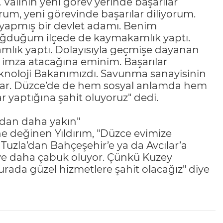
. Valinin yeni görev yerinde başarılar
yorum, yeni görevinde başarılar diliyorum.
yapmış bir devlet adamı. Benim
doğduğum ilçede de kaymakamlık yaptı.
amlık yaptı. Dolayısıyla geçmişe dayanan
imza atacağına eminim. Başarılar
Teknoloji Bakanımızdı. Savunma sanayisinin
i var. Düzce’de de hem sosyal anlamda hem
 yaptığına şahit oluyoruz" dedi.
ndan daha yakın"
e değinen Yıldırım, "Düzce evimize
Tuzla’dan Bahçeşehir’e ya da Avcılar’a
e daha çabuk oluyor. Çünkü Kuzey
urada güzel hizmetlere şahit olacağız" diye