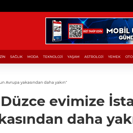
ZİN
SAĞLIK
MODA
TEKNOLOJİ
YAŞAM
ASTROLOJİ
YEMEK
OTO
l’un Avrupa yakasından daha yakın"
: "Düzce evimize İs
kasından daha yak