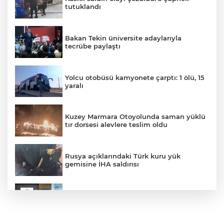
tutuklandı
Bakan Tekin üniversite adaylarıyla
tecrübe paylaştı
Yolcu otobüsü kamyonete çarptı: 1 ölü, 15
yaralı
Kuzey Marmara Otoyolunda saman yüklü
tır dorsesi alevlere teslim oldu
Rusya açıklarındaki Türk kuru yük
gemisine İHA saldırısı
Terörsüz Türkiye yasa teklifi
komisyondan geçti