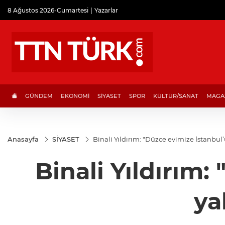
8 Ağustos 2026-Cumartesi
Yazarlar
GÜNDEM
EKONOMİ
SİYASET
SPOR
KÜLTÜR/SANAT
MAGA
Anasayfa
SİYASET
Binali Yıldırım: "Düzce evimize İstanbu
Binali Yıldırım
ya