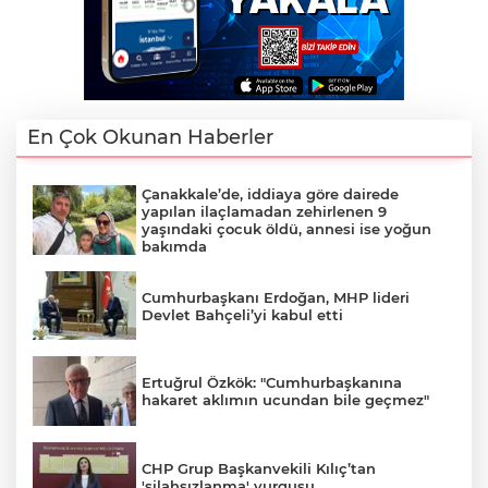
En Çok Okunan Haberler
Çanakkale’de, iddiaya göre dairede
yapılan ilaçlamadan zehirlenen 9
yaşındaki çocuk öldü, annesi ise yoğun
bakımda
Cumhurbaşkanı Erdoğan, MHP lideri
Devlet Bahçeli’yi kabul etti
Ertuğrul Özkök: "Cumhurbaşkanına
hakaret aklımın ucundan bile geçmez"
CHP Grup Başkanvekili Kılıç’tan
'silahsızlanma' vurgusu