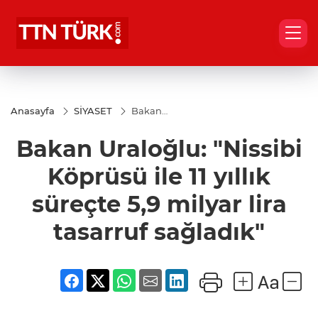
Anasayfa
SİYASET
Bakan
Uraloğlu:
"Nissibi
Bakan Uraloğlu: "Nissibi
Köprüsü
ile 11
yıllık
Köprüsü ile 11 yıllık
süreçte
5,9
süreçte 5,9 milyar lira
milyar
lira
tasarruf sağladık"
tasarruf
sağladık"