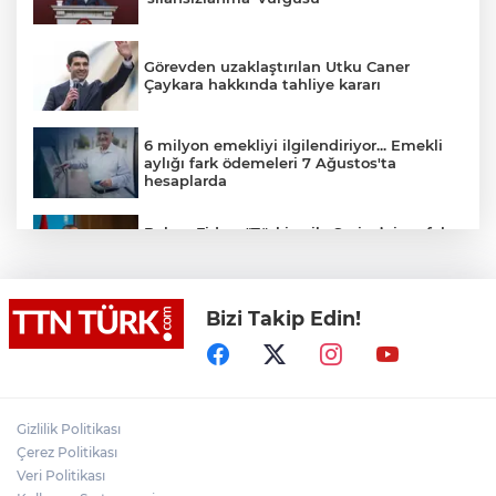
Görevden uzaklaştırılan Utku Caner
Çaykara hakkında tahliye kararı
6 milyon emekliyi ilgilendiriyor... Emekli
aylığı fark ödemeleri 7 Ağustos'ta
hesaplarda
Bakan Fidan: "Türkiye ile Suriye’nin refah
ve istikrarını birbirinden ayrı görmemiz
mümkün değil"
Komşusu tarafından öldürülen adamın
Bizi Takip Edin!
arkadaşı: "Saldırganın önceden de olaylar
çıkardığını ve apartmandaki kişilerle
problem yaşadığını duymuştum"
Cumhurbaşkanı Yardımcısı Yılmaz:
"Savunma sanayiinde hedefimiz en kısa
Gizlilik Politikası
sürede ülkemizi ilk 10 ihracatçı ülke
arasına sokmak"
Çerez Politikası
Veri Politikası
Bakan Gürlek: "(Behçet Oktay’ın ölümü)