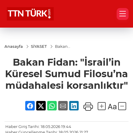
Anasayfa
SİYASET
Bakan
Fidan:
"İsrail’in
Bakan Fidan: "İsrail’in
Küresel
Sumud
Filosu’na
Küresel Sumud Filosu’na
müdahalesi
korsanlıktır"
müdahalesi korsanlıktır"
Haber Giriş Tarihi: 18.05.2026 19:44
Haber Güncellenme Tarihi: 18.05.2026 21:27