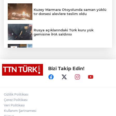
Kuzey Marmara Otoyolunda saman yüklü
tır dorsesi alevlere teslim oldu
Rusya açıklarındaki Türk kuru yük
gemisine İHA saldırısı
Terörsüz Türkiye yasa teklifi
komisyondan geçti
Bizi Takip Edin!
Lukaku Fener’e mi, Beşiktaş’a mı geliyor?
Akın Gürlek: Örgüt silahları bırakacak,
Gizlilik Politikası
mağaraları boşaltacak
Çerez Politikası
Veri Politikası
Rojin Kabaiş, Hiranur Nilgün Aygar ve
Kullanım Şartnamesi
Kıvanç Uman’ın ailelerini hedef alam