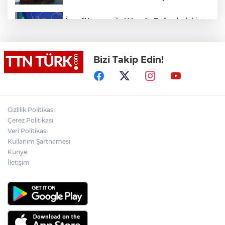
İran: "Umman ile Hürmüz Boğazı’ndaki
deniz ulaşım güzergahının coğrafi
özelliklerine ilişkin mutabakata varıldı"
Bizi Takip Edin!
Dervişoğlu: İhanet belgesini kabul
etmeyeceğiz
İzmir Beydağ Barajı’ndan su almak
isteyen yangın söndürme uçağı
Gizlilik Politikası
havalanamadı
Çerez Politikası
Veri Politikası
Kullanım Şartnamesi
Fenerbahçe, UEFA Kadınlar Şampiyonlar
Ligi’ne galibiyetle başladı
Künye
İletişim