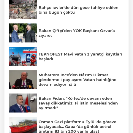
Bahçelievler’de dün gece tahliye edilen
bina bugün çöktü
Bakan Çiftçi’den YÖK Başkanı Özvar’a
ziyaret
TEKNOFEST Mavi Vatan ziyaretçi kayıtları
başladı
Muharrem İnce’den Nâzım Hikmet
göndermeli paylaşım: Vatan hainliğine
devam ediyor hâlâ
Bakan Fidan: "Körfez’de devam eden
savaş dikkatimizi Filistin meselesinden
ayırmadı"
Osman Gazi platformu Eylül'de göreve
başlayacak... Gabar’da günlük petrol
üretimi 83 bin 200 varile ulaştı