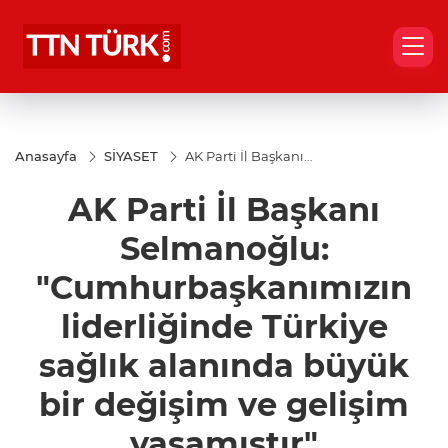
Anasayfa
SİYASET
AK Parti İl Başkanı
Selmanoğlu:
"Cumhurbaşkanımızın
AK Parti İl Başkanı
liderliğinde Türkiye
sağlık alanında büyük
bir değişim ve gelişim
Selmanoğlu:
yaşamıştır"
"Cumhurbaşkanımızın
liderliğinde Türkiye
sağlık alanında büyük
bir değişim ve gelişim
yaşamıştır"