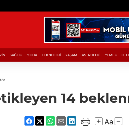
ZİN
SAĞLIK
MODA
TEKNOLOJİ
YAŞAM
ASTROLOJİ
YEMEK
OTO
tör
tikleyen 14 bekle