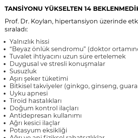
TANSİYONU YÜKSELTEN 14 BEKLENMEDİ
Prof. Dr. Koylan, hipertansiyon üzerinde etkil
sıraladı:
Yalnızlık hissi
“Beyaz önlük sendromu” (doktor ortamın
Tuvalet ihtiyacını uzun süre ertelemek
Duygusal ve stresli konuşmalar
Susuzluk
Aşırı şeker tüketimi
Bitkisel takviyeler (ginkgo, ginseng, guara
Uyku apnesi
Tiroid hastalıkları
Doğum kontrol ilaçları
Antidepresan kullanımı
Ağrı kesici ilaçlar
Potasyum eksikliği
Ağrı ve ani fiziksel rahatsızlıklar