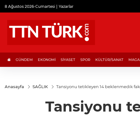
8 Ağustos 2026-Cumartesi
Yazarlar
GÜNDEM
EKONOMİ
SİYASET
SPOR
KÜLTÜR/SANAT
MAGA
Anasayfa
SAĞLIK
Tansiyonu tetikleyen 14 beklenmedik fak
Tansiyonu te