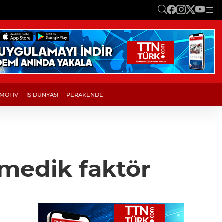
MOTİV
İŞ DÜNYASI
PERAKENDE
nmedik faktör