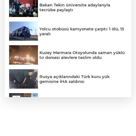
Bakan Tekin üniversite adaylarıyla
tecrübe paylaştı
Yolcu otobüsü kamyonete çarptı: 1 ölü, 15
yaralı
Kuzey Marmara Otoyolunda saman yüklü
tır dorsesi alevlere teslim oldu
Rusya açıklarındaki Türk kuru yük
gemisine İHA saldırısı
Terörsüz Türkiye yasa teklifi
komisyondan geçti
Lukaku Fener’e mi, Beşiktaş’a mı geliyor?