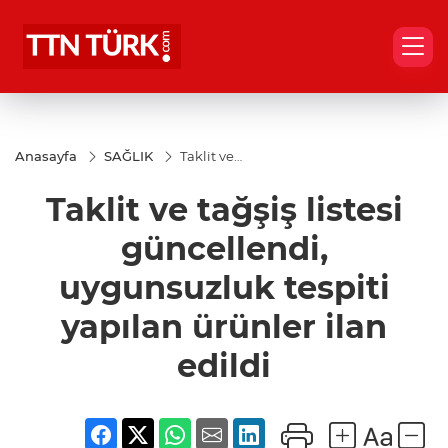
Anasayfa
SAĞLIK
Taklit ve
tağşiş listesi
güncellendi,
Taklit ve tağşiş listesi
uygunsuzluk
tespiti
yapılan
güncellendi,
ürünler ilan
edildi
uygunsuzluk tespiti
yapılan ürünler ilan
edildi