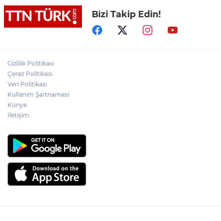
Bizi Takip Edin!
Lukaku Fener’e mi, Beşiktaş’a mı geliyor?
Akın Gürlek: Örgüt silahları bırakacak,
Gizlilik Politikası
mağaraları boşaltacak
Çerez Politikası
Veri Politikası
Rojin Kabaiş, Hiranur Nilgün Aygar ve
Kullanım Şartnamesi
Kıvanç Uman’ın ailelerini hedef alam
Künye
siber zorbalara operasyon
İletişim