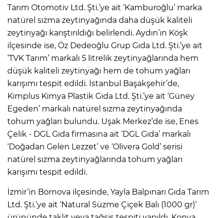
Tarım Otomotiv Ltd. Şti.’ye ait ‘Kamburoğlu’ marka
natürel sızma zeytinyağında daha düşük kaliteli
zeytinyağı karıştırıldığı belirlendi. Aydın’ın Köşk
ilçesinde ise, Öz Dedeoğlu Grup Gıda Ltd. Şti.’ye ait
‘TVK Tarım’ markalı 5 litrelik zeytinyağlarında hem
düşük kaliteli zeytinyağı hem de tohum yağları
karışımı tespit edildi. İstanbul Başakşehir’de,
Kimplus Kimya Plastik Gıda Ltd. Şti.’ye ait ‘Güney
Egeden’ markalı natürel sızma zeytinyağında
tohum yağları bulundu. Uşak Merkez’de ise, Enes
Çelik - DGL Gıda firmasına ait ‘DGL Gıda’ markalı
‘Doğadan Gelen Lezzet’ ve ‘Olivera Gold’ serisi
natürel sızma zeytinyağlarında tohum yağları
karışımı tespit edildi.
İzmir’in Bornova ilçesinde, Yayla Balpınarı Gıda Tarım
Ltd. Şti.’ye ait ‘Natural Süzme Çiçek Balı (1000 gr)’
ürününde taklit veya tağşiş tespiti yapıldı. Konya