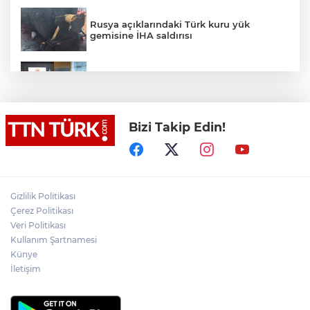
Rusya açıklarındaki Türk kuru yük
gemisine İHA saldırısı
Terörsüz Türkiye yasa teklifi
komisyondan geçti
Bizi Takip Edin!
Lukaku Fener’e mi, Beşiktaş’a mı geliyor?
Akın Gürlek: Örgüt silahları bırakacak,
Gizlilik Politikası
mağaraları boşaltacak
Çerez Politikası
Veri Politikası
Rojin Kabaiş, Hiranur Nilgün Aygar ve
Kullanım Şartnamesi
Kıvanç Uman’ın ailelerini hedef alam
Künye
siber zorbalara operasyon
İletişim