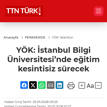
Anasayfa
PERAKENDE
YÖK: İstanbul
Bilgi
Üniversitesi’nde
YÖK: İstanbul Bilgi
eğitim
kesintisiz
sürecek
Üniversitesi’nde eğitim
kesintisiz sürecek
Haber Giriş Tarihi: 25.05.2026 09:25
Haber Güncellenme Tarihi: 25.05.2026 10:17