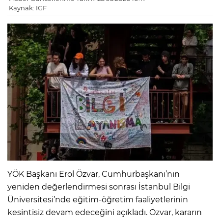
Kaynak: IGF
YÖK Başkanı Erol Özvar, Cumhurbaşkanı’nın
yeniden değerlendirmesi sonrası İstanbul Bilgi
Üniversitesi’nde eğitim-öğretim faaliyetlerinin
kesintisiz devam edeceğini açıkladı. Özvar, kararın