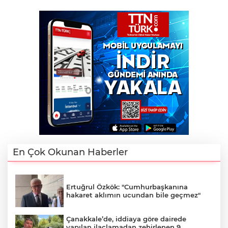
En Çok Okunan Haberler
Ertuğrul Özkök: "Cumhurbaşkanına
hakaret aklımın ucundan bile geçmez"
Çanakkale’de, iddiaya göre dairede
yapılan ilaçlamadan zehirlenen 9