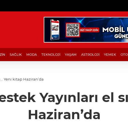
ZİN
SAĞLIK
MODA
TEKNOLOJİ
YAŞAM
ASTROLOJİ
YEMEK
OTO
tı… Yeni kitap Haziran’da
stek Yayınları el sı
Haziran’da