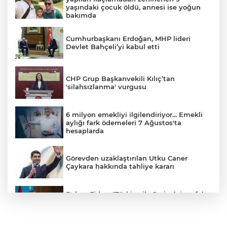
yaşındaki çocuk öldü, annesi ise yoğun
bakımda
Cumhurbaşkanı Erdoğan, MHP lideri
Devlet Bahçeli’yi kabul etti
CHP Grup Başkanvekili Kılıç’tan
'silahsızlanma' vurgusu
6 milyon emekliyi ilgilendiriyor... Emekli
aylığı fark ödemeleri 7 Ağustos'ta
hesaplarda
Görevden uzaklaştırılan Utku Caner
Çaykara hakkında tahliye kararı
Bakan Fidan: "Türkiye ile Suriye’nin refah
ve istikrarını birbirinden ayrı görmemiz
mümkün değil"