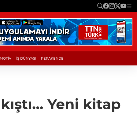
MOTİV
İŞ DÜNYASI
PERAKENDE
kıştı… Yeni kitap