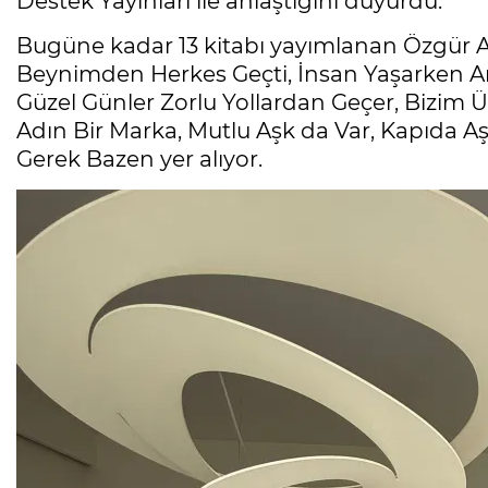
Destek Yayınları ile anlaştığını duyurdu.
Bugüne kadar 13 kitabı yayımlanan Özgür Ar
Beynimden Herkes Geçti, İnsan Yaşarken An
Güzel Günler Zorlu Yollardan Geçer, Bizim Ü
Adın Bir Marka, Mutlu Aşk da Var, Kapıda Aşk
Gerek Bazen yer alıyor.