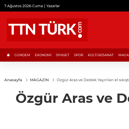
7 Ağustos 2026-Cuma
Yazarlar
GÜNDEM
EKONOMİ
SİYASET
SPOR
KÜLTÜR/SANAT
MAGA
Anasayfa
MAGAZİN
Özgür Aras ve Destek Yayınları el sıkış
Özgür Aras ve De