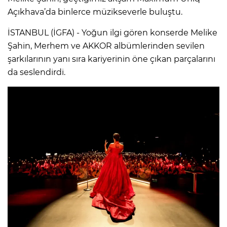
Açıkhava’da binlerce müzikseverle buluştu.
İSTANBUL (İGFA) - Yoğun ilgi gören konserde Melike
Şahin, Merhem ve AKKOR albümlerinden sevilen
şarkılarının yanı sıra kariyerinin öne çıkan parçalarını
da seslendirdi.