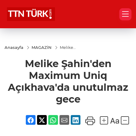
Anasayfa
MAGAZİN
Melike
Şahin'den
Maximum
Melike Şahin'den
Uniq
Açıkhava'da
unutulmaz
Maximum Uniq
gece
Açıkhava'da unutulmaz
gece