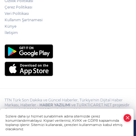
Gizlilik Politikası
babalara çağrı
Çerez Politikası
Veri Politikası
Kullanım Şartnamesi
Cumhurbaşkanı Erdoğan, Suudi
Arabistan yolcusu
Künye
İletişim
TTN Türk Son Dakika ve Güncel Haberler, Türkiye'nin Dijital Haber
Markası, Haberler -
HABER YAZILIMI
ve TURKTICARET.NET projesidir
Copyright© 2006-2026 Tüm hakları saklıdır.
Sizlere daha iyi hizmet sunabilmek adına sitemizde çerez
konumlandırmaktayız. Kişisel verileriniz, KVKK ve GDPR kapsamında
toplanıp işlenir. Sitemizi kullanarak, çerezleri kullanmamızı kabul etmiş
olacaksınız.
Anasayfa
Haber Ara
Yazarlar
İhbar Hattı