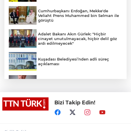
Cumhurbaşkanı Erdoğan, Mekke'de
Veliaht Prens Muhammed bin Selman ile
görüştü
Adalet Bakanı Akın Gürlek: "Hiçbir
cinayet unutulmayacak, hiçbir delil göz
ardı edilmeyecek"
Kuşadası Belediyesi’nden adli süreç
açıklaması
İş Bankası Grubu üst yönetiminde görev
değişimi
Bizi Takip Edin!
Yeni aldığı motosikletle kaza yapan genç
gözyaşları arasında toprağa verildi
Yasaklı madde kullandığı için çocuğu
elinden alınan anneden tüm anne-