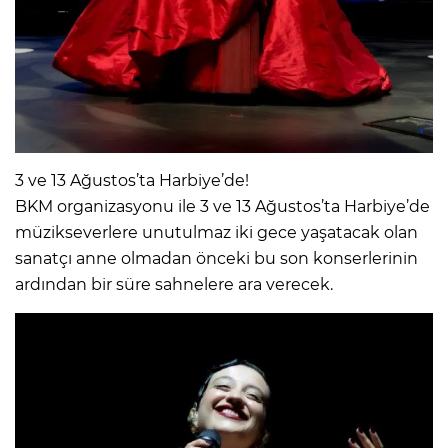
3 ve 13 Ağustos’ta Harbiye’de!
BKM organizasyonu ile 3 ve 13 Ağustos’ta Harbiye’de
müzikseverlere unutulmaz iki gece yaşatacak olan
sanatçı anne olmadan önceki bu son konserlerinin
ardından bir süre sahnelere ara verecek.