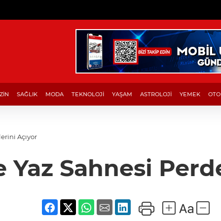
ZİN
SAĞLIK
MODA
TEKNOLOJİ
YAŞAM
ASTROLOJİ
YEMEK
OTO
erini Açıyor
 Yaz Sahnesi Perde