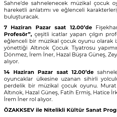
Sahne’de sahnelenecek müzikal çocuk oyu
hareketli anlatımı ve eğlenceli karakterler
buluşturacak.
7 Haziran Pazar saat 12.00’de
Fişekha
Profesör”,
çeşitli icatlar yapan çılgın p
eğlenceli bir müzikal çocuk oyunu olarak iz
yönettiği Altınok Çocuk Tiyatrosu yapımı
Dönmez, İrem İner, Hazal Büşra Güneş, Zey
alıyor.
14 Haziran Pazar saat 12.00’de
sahnel
oyuncaklar ülkesine uzanan sihirli yolcu
perdelik bir müzikal çocuk oyunu. Murat
Altınok, Hazal Güneş, Fatih Ermiş, Hatice 
İrem İner rol alıyor.
ÖZAKKSEV ile Nitelikli Kültür Sanat Pro