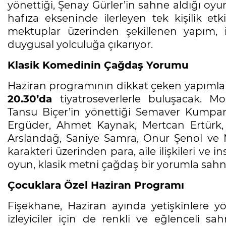
yönettiği, Şenay Gürler’in sahne aldığı oyun
hafıza ekseninde ilerleyen tek kişilik etk
mektuplar üzerinden şekillenen yapım, 
duygusal yolculuğa çıkarıyor.
Klasik Komedinin Çağdaş Yorumu
Haziran programının dikkat çeken yapıml
20.30’da
tiyatroseverlerle buluşacak. Mo
Tansu Biçer’in yönettiği Semaver Kumpa
Ergüder, Ahmet Kaynak, Mertcan Ertürk,
Arslandağ, Saniye Samra, Onur Şenol ve
karakteri üzerinden para, aile ilişkileri ve
oyun, klasik metni çağdaş bir yorumla sahn
Çocuklara Özel Haziran Programı
Fişekhane, Haziran ayında yetişkinlere yö
izleyiciler için de renkli ve eğlenceli s