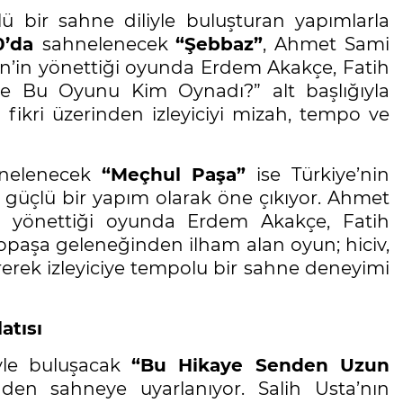
 bir sahne diliyle buluşturan yapımlarla
0’da
sahnelenecek
“Şebbaz”
, Ahmet Sami
n’in yönettiği oyunda Erdem Akakçe, Fatih
ze Bu Oyunu Kim Oynadı?” alt başlığıyla
ikri üzerinden izleyiciyi mizah, tempo ve
nelenecek
“Meçhul Paşa”
ise Türkiye’nin
güçlü bir yapım olarak öne çıkıyor. Ahmet
n yönettiği oyunda Erdem Akakçe, Fatih
opaşa geleneğinden ilham alan oyun; hiciv,
irerek izleyiciye tempolu bir sahne deneyimi
atısı
ciyle buluşacak
“Bu Hikaye Senden Uzun
nden sahneye uyarlanıyor. Salih Usta’nın