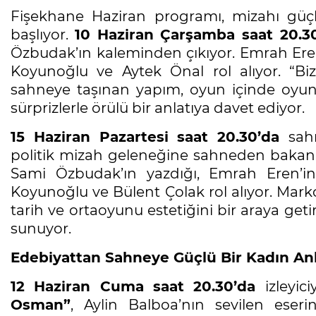
Fişekhane Haziran programı, mizahı güçlü
başlıyor.
10 Haziran Çarşamba saat 20.3
Özbudak’ın kaleminden çıkıyor. Emrah Ere
Koyunoğlu ve Aytek Önal rol alıyor. “Bi
sahneye taşınan yapım, oyun içinde oyun f
sürprizlerle örülü bir anlatıya davet ediyor.
15 Haziran Pazartesi saat 20.30’da
sah
politik mizah geleneğine sahneden bakan 
Sami Özbudak’ın yazdığı, Emrah Eren’i
Koyunoğlu ve Bülent Çolak rol alıyor. Mark
tarih ve ortaoyunu estetiğini bir araya get
sunuyor.
Edebiyattan Sahneye Güçlü Bir Kadın Anl
12 Haziran Cuma saat 20.30’da
izleyi
Osman”
, Aylin Balboa’nın sevilen eseri