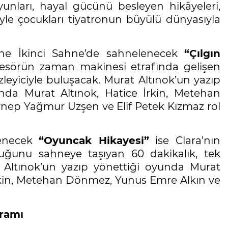
nları, hayal gücünü besleyen hikâyeleri,
iyle çocukları tiyatronun büyülü dünyasıyla
ne İkinci Sahne’de sahnelenecek
“Çılgın
rofesörün zaman makinesi etrafında gelişen
leyiciyle buluşacak. Murat Altınok’un yazıp
nda Murat Altınok, Hatice İrkin, Metehan
nep Yağmur Uzşen ve Elif Petek Kızmaz rol
enecek
“Oyuncak Hikayesi”
ise Clara’nın
luğunu sahneye taşıyan 60 dakikalık, tek
 Altınok’un yazıp yönettiği oyunda Murat
İrkin, Metehan Dönmez, Yunus Emre Alkın ve
gramı