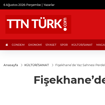
6 Ağustos 2026-Perşembe
Yazarlar
GÜNDEM
EKONOMİ
SİYASET
SPOR
KÜLTÜR/SANAT
MAGA
Anasayfa
KÜLTÜR/SANAT
Fişekhane’de Yaz Sahnesi Perdel
Fişekhane’de