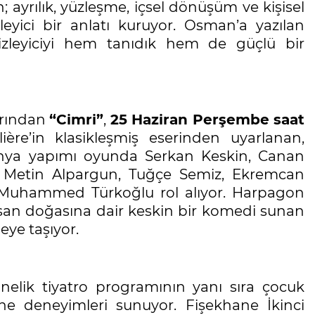
; ayrılık, yüzleşme, içsel dönüşüm ve kişisel
ileyici bir anlatı kuruyor. Osman’a yazılan
izleyiciyi hem tanıdık hem de güçlü bir
arından
“Cimri”
,
25 Haziran Perşembe saat
lière’in klasikleşmiş eserinden uyarlanan,
nya yapımı oyunda Serkan Keskin, Canan
 Metin Alpargun, Tuğçe Semiz, Ekremcan
 Muhammed Türkoğlu rol alıyor. Harpagon
 insan doğasına dair keskin bir komedi sunan
eye taşıyor.
nelik tiyatro programının yanı sıra çocuk
ahne deneyimleri sunuyor. Fişekhane İkinci