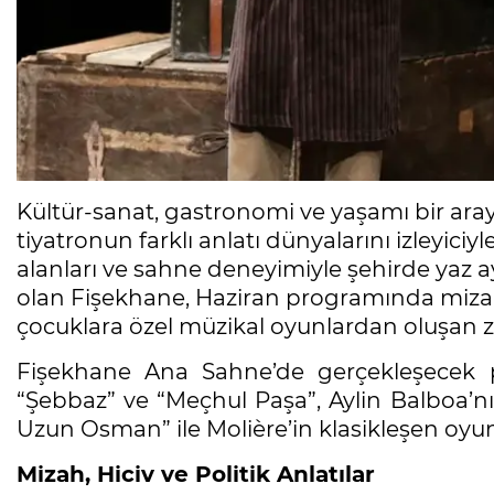
Kültür-sanat, gastronomi ve yaşamı bir ara
tiyatronun farklı anlatı dünyalarını izleyiciy
alanları ve sahne deneyimiyle şehirde yaz 
olan Fişekhane, Haziran programında mizah, 
çocuklara özel müzikal oyunlardan oluşan z
Fişekhane Ana Sahne’de gerçekleşecek
“Şebbaz” ve “Meçhul Paşa”, Aylin Balboa’
Uzun Osman” ile Molière’in klasikleşen oyun
Mizah, Hiciv ve Politik Anlatılar