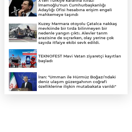
X'ten Türkiye kararına itiraz!
İmamoğlu'nun Cumhurbaşkanlığı
Adaylığı Ofisi hesabına erişim engeli
mahkemeye taşındı
Kuzey Marmara otoyolu Çatalca nakkaş
mevkiinde bir tırda bilinmeyen bir
nedenle yangın çıktı. Alevler tarım
arazisine de sıçrarken, olay yerine çok
sayıda itfaiye ekibi sevk edildi.
TEKNOFEST Mavi Vatan ziyaretçi kayıtları
başladı
İran: "Umman ile Hürmüz Boğazı’ndaki
deniz ulaşım güzergahının coğrafi
özelliklerine ilişkin mutabakata varıldı"
Osman Gazi platformu Eylül'de göreve
başlayacak... Gabar’da günlük petrol
üretimi 83 bin 200 varile ulaştı
Suikast timinin son firarisinin kaçışı bitti,
yargı başladı