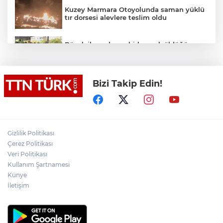
Kuzey Marmara Otoyolunda saman yüklü
tır dorsesi alevlere teslim oldu
Böcek ilacından zehirlenerek öldüğü
iddia edilen Yusuf Talha son yolculuğuna
uğurlandı
Bizi Takip Edin!
İstanbul’dan Tekirdağ’a hafta sonu akını:
Kilometrelerce araç kuyruğu
Akın Gürlek: Örgüt silahları bırakacak,
Gizlilik Politikası
mağaraları boşaltacak
Çerez Politikası
Veri Politikası
Kullanım Şartnamesi
Terörsüz Türkiye yasa teklifi
komisyondan geçti
Künye
İletişim