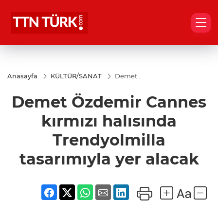
Anasayfa
KÜLTÜR/SANAT
Demet
Özdemir
Cannes
Demet Özdemir Cannes
kırmızı
halısında
Trendyolmilla
kırmızı halısında
tasarımıyla
yer alacak
Trendyolmilla
tasarımıyla yer alacak