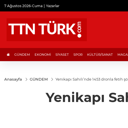
7 Ağustos 2026-Cuma
Yazarlar
GÜNDEM
EKONOMİ
SİYASET
SPOR
KÜLTÜR/SANAT
MAGA
Anasayfa
GÜNDEM
Yenikapı Sahili’nde 1453 dronla fetih şö
Yenikapı Sah