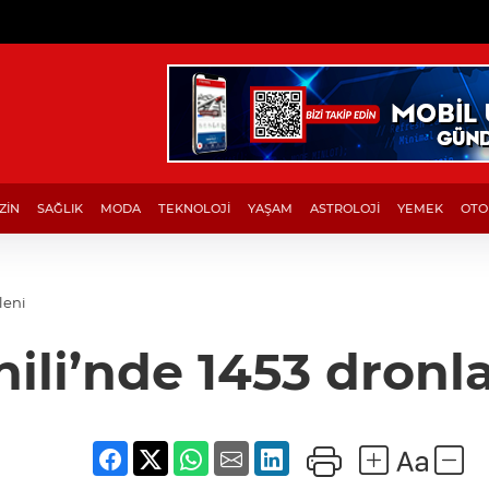
ZİN
SAĞLIK
MODA
TEKNOLOJİ
YAŞAM
ASTROLOJİ
YEMEK
OTO
leni
ili’nde 1453 dronla