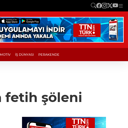
MOTİV
İŞ DÜNYASI
PERAKENDE
 fetih şöleni