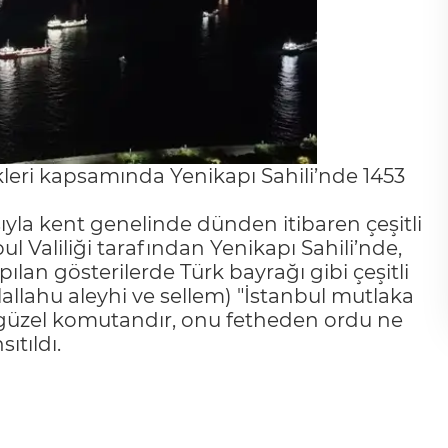
ikleri kapsamında Yenikapı Sahili’nde 1453
ıyla kent genelinde dünden itibaren çeşitli
l Valiliği tarafından Yenikapı Sahili’nde,
pılan gösterilerde Türk bayrağı gibi çeşitli
lallahu aleyhi ve sellem) "İstanbul mutlaka
 güzel komutandır, onu fetheden ordu ne
ıtıldı.