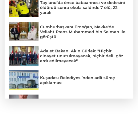
Tayland’da önce babaannesi ve dedesini
öldürdü sonra okula saldırdı: 7 ölü, 22
yaralı
Cumhurbaşkanı Erdoğan, Mekke'de
Veliaht Prens Muhammed bin Selman ile
görüştü
Adalet Bakanı Akın Gürlek: "Hiçbir
cinayet unutulmayacak, hiçbir delil göz
ardı edilmeyecek"
Kuşadası Belediyesi’nden adli süreç
açıklaması
İş Bankası Grubu üst yönetiminde görev
değişimi
Yeni aldığı motosikletle kaza yapan genç
gözyaşları arasında toprağa verildi