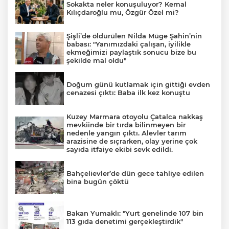
Sokakta neler konuşuluyor? Kemal
Kılıçdaroğlu mu, Özgür Özel mi?
Şişli’de öldürülen Nilda Müge Şahin’nin
babası: "Yanımızdaki çalışan, iyilikle
ekmeğimizi paylaştık sonucu bize bu
şekilde mal oldu"
Doğum günü kutlamak için gittiği evden
cenazesi çıktı: Baba ilk kez konuştu
Kuzey Marmara otoyolu Çatalca nakkaş
mevkiinde bir tırda bilinmeyen bir
nedenle yangın çıktı. Alevler tarım
arazisine de sıçrarken, olay yerine çok
sayıda itfaiye ekibi sevk edildi.
Bahçelievler’de dün gece tahliye edilen
bina bugün çöktü
Bakan Yumaklı: "Yurt genelinde 107 bin
113 gıda denetimi gerçekleştirdik"