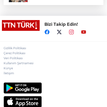
Bakan Çiftçi’den YÖK Başkanı Özvar’a
ziyaret
Bizi Takip Edin!
Muharrem İnce’den Nâzım Hikmet
göndermeli paylaşım: Vatan hainliğine
devam ediyor hâlâ
İran: "Umman ile Hürmüz Boğazı’ndaki
Gizlilik Politikası
deniz ulaşım güzergahının coğrafi
Çerez Politikası
özelliklerine ilişkin mutabakata varıldı"
Veri Politikası
Kullanım Şartnamesi
Osman Gazi platformu Eylül'de göreve
Künye
başlayacak... Gabar’da günlük petrol
üretimi 83 bin 200 varile ulaştı
İletişim