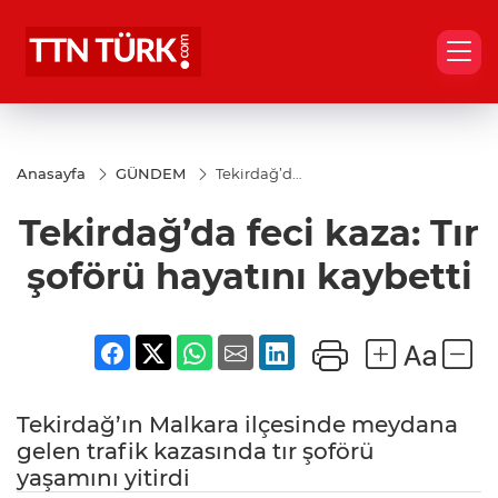
Anasayfa
GÜNDEM
Tekirdağ’da
feci kaza:
Tır şoförü
Tekirdağ’da feci kaza: Tır
hayatını
kaybetti
şoförü hayatını kaybetti
Tekirdağ’ın Malkara ilçesinde meydana
gelen trafik kazasında tır şoförü
yaşamını yitirdi