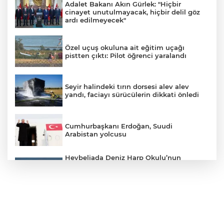
Adalet Bakanı Akın Gürlek: "Hiçbir
cinayet unutulmayacak, hiçbir delil göz
ardı edilmeyecek"
Özel uçuş okuluna ait eğitim uçağı
pistten çıktı: Pilot öğrenci yaralandı
Seyir halindeki tırın dorsesi alev alev
yandı, faciayı sürücülerin dikkati önledi
Cumhurbaşkanı Erdoğan, Suudi
Arabistan yolcusu
Heybeliada Deniz Harp Okulu’nun
çatısında tadilat sırasında yangın çıktı.
Olay yerine çevre ilçelerden çok sayıda
itfaiye ekibi sevk edilirken, yangına
müdahale devam ediyor.
Tayland’da önce babaannesi ve dedesini
öldürdü sonra okula saldırdı: 7 ölü, 22