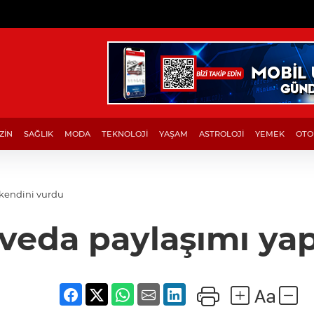
ZİN
SAĞLIK
MODA
TEKNOLOJİ
YAŞAM
ASTROLOJİ
YEMEK
OTO
kendini vurdu
veda paylaşımı yap