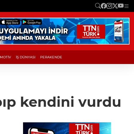
MOTİV
İŞ DÜNYASI
PERAKENDE
ıp kendini vurdu