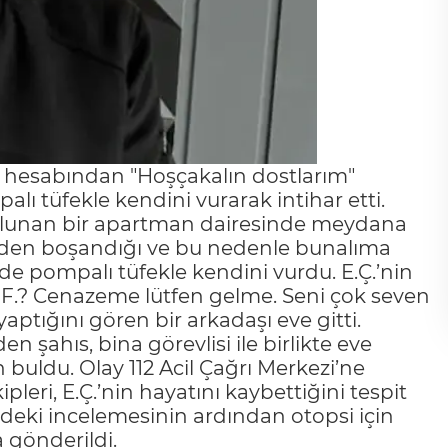
hesabından "Hoşçakalın dostlarım"
lı tüfekle kendini vurarak intihar etti.
bulunan bir apartman dairesinde meydana
şinden boşandığı ve bu nedenle bunalıma
evde pompalı tüfekle kendini vurdu. E.Ç.’nin
 F.? Cenazeme lütfen gelme. Seni çok seven
aptığını gören bir arkadaşı eve gitti.
n şahıs, bina görevlisi ile birlikte eve
 buldu. Olay 112 Acil Çağrı Merkezi’ne
kipleri, E.Ç.’nin hayatını kaybettiğini tespit
rindeki incelemesinin ardından otopsi için
 gönderildi.