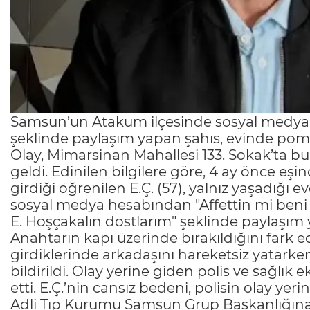
Samsun’un Atakum ilçesinde sosyal medya 
şeklinde paylaşım yapan şahıs, evinde pompa
Olay, Mimarsinan Mahallesi 133. Sokak’ta 
geldi. Edinilen bilgilere göre, 4 ay önce e
girdiği öğrenilen E.Ç. (57), yalnız yaşadığı 
sosyal medya hesabından "Affettin mi beni
E. Hoşçakalın dostlarım" şeklinde paylaşım y
Anahtarın kapı üzerinde bırakıldığını fark ede
girdiklerinde arkadaşını hareketsiz yatarken
bildirildi. Olay yerine giden polis ve sağlık e
etti. E.Ç.’nin cansız bedeni, polisin olay ye
Adli Tıp Kurumu Samsun Grup Başkanlığına