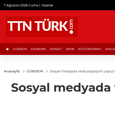
7 Ağustos 2026-Cuma
Yazarlar
GÜNDEM
EKONOMİ
SİYASET
SPOR
KÜLTÜR/SANAT
MAGA
Anasayfa
GÜNDEM
Sosyal medyada veda paylaşımı yapıp 
Sosyal medyada 