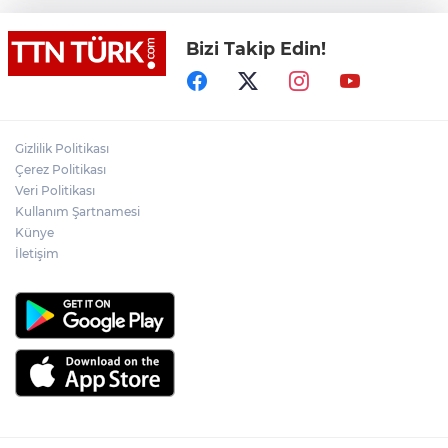
Bizi Takip Edin!
İstanbul Büyük Yelken Şölenine
Hazırlanıyor
(Düzeltme) Küçükçekmece’de otomobil,
İETT otobüsüne çarptı: 1’i polis memuru 3
Gizlilik Politikası
kişi öldü
Çerez Politikası
Veri Politikası
İzmir Beydağ Barajı’ndan su almak
Kullanım Şartnamesi
isteyen yangın söndürme uçağı
Künye
havalanamadı
İletişim