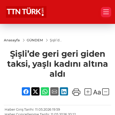
Anasayfa
GÜNDEM
Şişli’de
geri
geri
Şişli’de geri geri giden
giden
taksi,
yaşlı
taksi, yaşlı kadını altına
kadını
altına
aldı
aldı
Haber Giriş Tarihi: 11.05.2026 19:59
Haber Güncellenme Tarihi: 11.05.2026 20:12