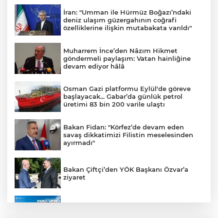
İran: "Umman ile Hürmüz Boğazı’ndaki
deniz ulaşım güzergahının coğrafi
özelliklerine ilişkin mutabakata varıldı"
Muharrem İnce’den Nâzım Hikmet
göndermeli paylaşım: Vatan hainliğine
devam ediyor hâlâ
Osman Gazi platformu Eylül'de göreve
başlayacak... Gabar’da günlük petrol
üretimi 83 bin 200 varile ulaştı
Bakan Fidan: "Körfez’de devam eden
savaş dikkatimizi Filistin meselesinden
ayırmadı"
Bakan Çiftçi’den YÖK Başkanı Özvar’a
ziyaret
TEKNOFEST Mavi Vatan ziyaretçi kayıtları
başladı