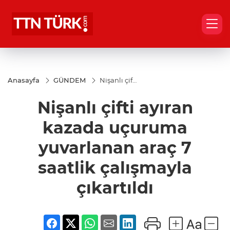
Anasayfa
GÜNDEM
Nişanlı çifti
ayıran
kazada
Nişanlı çifti ayıran
uçuruma
yuvarlanan
araç 7
kazada uçuruma
saatlik
çalışmayla
yuvarlanan araç 7
çıkartıldı
saatlik çalışmayla
çıkartıldı