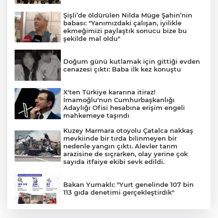
Şişli’de öldürülen Nilda Müge Şahin’nin
babası: "Yanımızdaki çalışan, iyilikle
ekmeğimizi paylaştık sonucu bize bu
şekilde mal oldu"
Doğum günü kutlamak için gittiği evden
cenazesi çıktı: Baba ilk kez konuştu
X'ten Türkiye kararına itiraz!
İmamoğlu'nun Cumhurbaşkanlığı
Adaylığı Ofisi hesabına erişim engeli
mahkemeye taşındı
Kuzey Marmara otoyolu Çatalca nakkaş
mevkiinde bir tırda bilinmeyen bir
nedenle yangın çıktı. Alevler tarım
arazisine de sıçrarken, olay yerine çok
sayıda itfaiye ekibi sevk edildi.
Bakan Yumaklı: "Yurt genelinde 107 bin
113 gıda denetimi gerçekleştirdik"