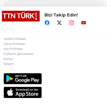
TEKNOFEST Mavi Vatan ziyaretçi kayıtları
başladı
Bizi Takip Edin!
İran: "Umman ile Hürmüz Boğazı’ndaki
deniz ulaşım güzergahının coğrafi
özelliklerine ilişkin mutabakata varıldı"
Osman Gazi platformu Eylül'de göreve
Gizlilik Politikası
başlayacak... Gabar’da günlük petrol
Çerez Politikası
üretimi 83 bin 200 varile ulaştı
Veri Politikası
Kullanım Şartnamesi
Suikast timinin son firarisinin kaçışı bitti,
Künye
yargı başladı
İletişim