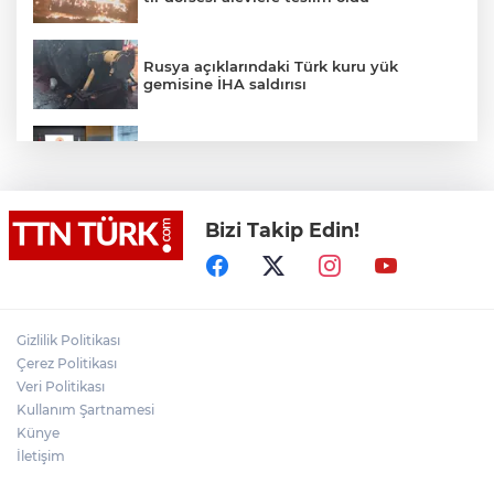
Rusya açıklarındaki Türk kuru yük
gemisine İHA saldırısı
Terörsüz Türkiye yasa teklifi
komisyondan geçti
Bizi Takip Edin!
Lukaku Fener’e mi, Beşiktaş’a mı geliyor?
Akın Gürlek: Örgüt silahları bırakacak,
Gizlilik Politikası
mağaraları boşaltacak
Çerez Politikası
Veri Politikası
Rojin Kabaiş, Hiranur Nilgün Aygar ve
Kullanım Şartnamesi
Kıvanç Uman’ın ailelerini hedef alam
Künye
siber zorbalara operasyon
İletişim