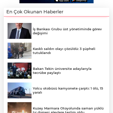
En Çok Okunan Haberler
İş Bankası Grubu üst yönetiminde görev
değişimi
Kasklı saldırı olayı çözüldü: 3 şüpheli
tutuklandı
Bakan Tekin üniversite adaylarıyla
tecrübe paylaştı
Yolcu otobüsü kamyonete çarptı: 1 ölü, 15
yaralı
Kuzey Marmara Otoyolunda saman yüklü
tır dorsesi alevlere teslim oldu