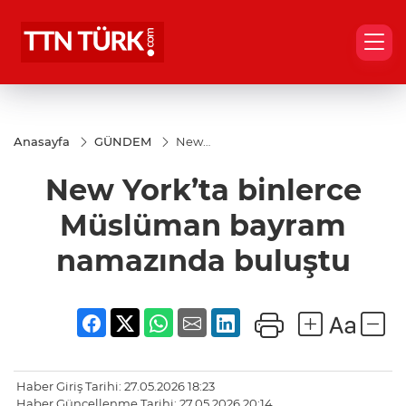
Anasayfa
GÜNDEM
New
York’ta
binlerce
New York’ta binlerce
Müslüman
bayram
namazında
Müslüman bayram
buluştu
namazında buluştu
Haber Giriş Tarihi: 27.05.2026 18:23
Haber Güncellenme Tarihi: 27.05.2026 20:14