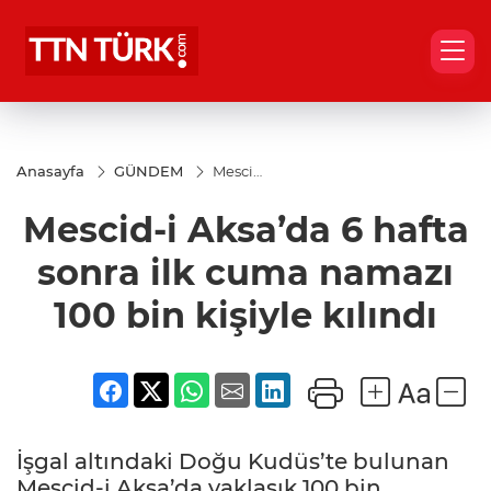
Anasayfa
GÜNDEM
Mescid-
i
Aksa’da
Mescid-i Aksa’da 6 hafta
6 hafta
sonra
ilk
sonra ilk cuma namazı
cuma
namazı
100 bin kişiyle kılındı
100 bin
kişiyle
kılındı
İşgal altındaki Doğu Kudüs’te bulunan
Mescid-i Aksa’da yaklaşık 100 bin