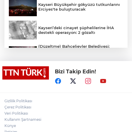
Kayseri Büyükşehir gökyüzü tutkunlarını
Erciyes'te buluşturacak
Kayseri’deki cinayet şüphelilerine İHA
destekli operasyon: 2 gözaltı
(Düzeltme) Bahçelievler Belediyesi:
"Binanın önceden tahliye edilmesi
nedeniyle ilk belirlemelere göre herhangi
bir can kaybı veya yaralanma
bulunmamaktadır"
Bizi Takip Edin!
Adalet Bakanı Gürlek eski Özel Harekat
Başkanı Behçet Oktay’ın yakınlarını
kabul etti
Psikolog Çapar: "Sıcak havalarda
Gizlilik Politikası
kendimizi daha gergin, sabırsız ve öfkeli
Çerez Politikası
hissedebiliriz"
Veri Politikası
Kullanım Şartnamesi
Bakan Yumaklı: "İspanya’da
görevlendirilen 2 yangın söndürme
Künye
uçağımız, çalışmalarını başarıyla
İletişim