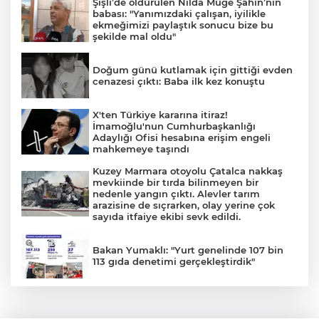
Şişli’de öldürülen Nilda Müge Şahin’nin
babası: "Yanımızdaki çalışan, iyilikle
ekmeğimizi paylaştık sonucu bize bu
şekilde mal oldu"
Doğum günü kutlamak için gittiği evden
cenazesi çıktı: Baba ilk kez konuştu
X'ten Türkiye kararına itiraz!
İmamoğlu'nun Cumhurbaşkanlığı
Adaylığı Ofisi hesabına erişim engeli
mahkemeye taşındı
Kuzey Marmara otoyolu Çatalca nakkaş
mevkiinde bir tırda bilinmeyen bir
nedenle yangın çıktı. Alevler tarım
arazisine de sıçrarken, olay yerine çok
sayıda itfaiye ekibi sevk edildi.
Bakan Yumaklı: "Yurt genelinde 107 bin
113 gıda denetimi gerçekleştirdik"
TEKNOFEST Mavi Vatan ziyaretçi kayıtları
başladı