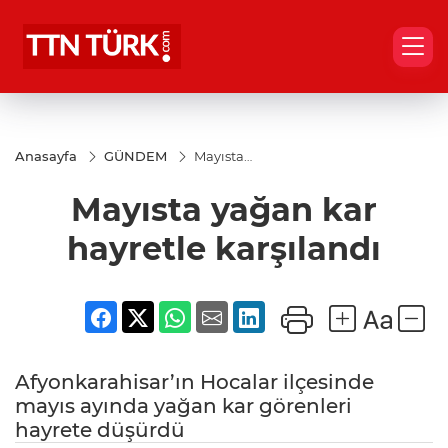
Anasayfa
GÜNDEM
Mayısta
yağan kar
hayretle
Mayısta yağan kar
karşılandı
hayretle karşılandı
Afyonkarahisar’ın Hocalar ilçesinde
mayıs ayında yağan kar görenleri
hayrete düşürdü