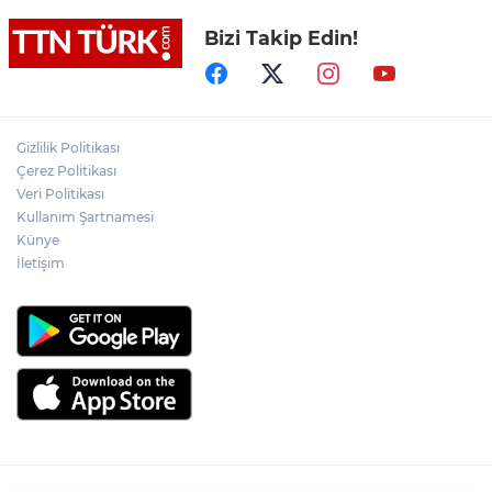
Bizi Takip Edin!
İran: "Umman ile Hürmüz Boğazı’ndaki
deniz ulaşım güzergahının coğrafi
özelliklerine ilişkin mutabakata varıldı"
Osman Gazi platformu Eylül'de göreve
Gizlilik Politikası
başlayacak... Gabar’da günlük petrol
Çerez Politikası
üretimi 83 bin 200 varile ulaştı
Veri Politikası
Kullanım Şartnamesi
Suikast timinin son firarisinin kaçışı bitti,
Künye
yargı başladı
İletişim