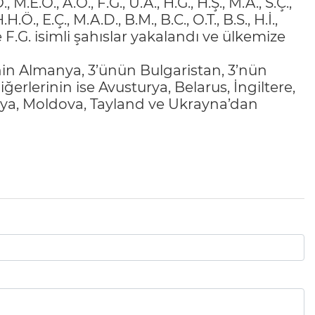
Ö., M.E.Ö., A.Ö., F.G., U.A., H.G., H.Ş., M.A., S.Ç.,
 H.H.Ö., E.Ç., M.A.D., B.M., B.C., O.T., B.S., H.İ.,
E. ve F.G. isimli şahıslar yakalandı ve ülkemize
sinin Almanya, 3’ünün Bulgaristan, 3’nün
ğerlerinin ise Avusturya, Belarus, İngiltere,
nya, Moldova, Tayland ve Ukrayna’dan