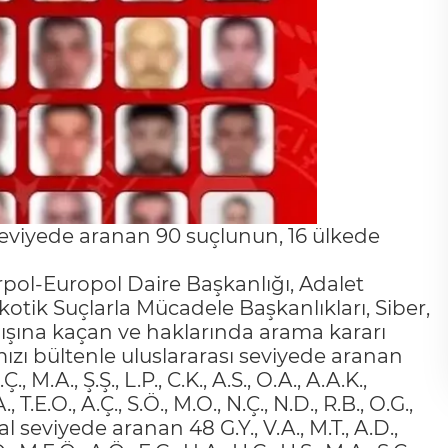
l seviyede aranan 90 suçlunun, 16 ülkede
pol-Europol Daire Başkanlığı, Adalet
kotik Suçlarla Mücadele Başkanlıkları, Siber,
dışına kaçan ve haklarında arama kararı
rmızı bültenle uluslararası seviyede aranan
.Ç., M.A., Ş.Ş., L.P., C.K., A.S., O.A., A.A.K.,
., T.E.O., A.Ç., S.Ö., M.O., N.Ç., N.D., R.B., O.G.,
ulusal seviyede aranan 48 G.Y., V.A., M.T., A.D.,