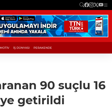
MOTİV
İŞ DÜNYASI
PERAKENDE
aranan 90 suçlu 16
e getirildi