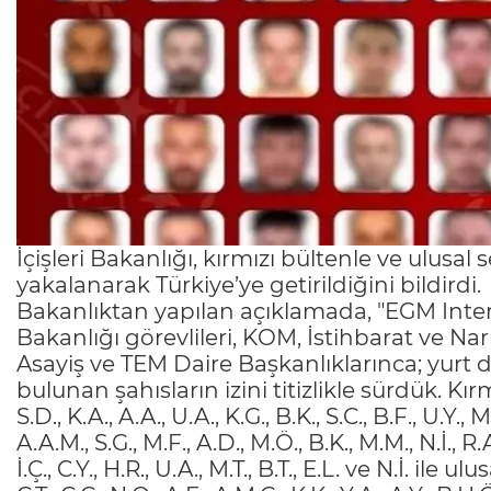
İçişleri Bakanlığı, kırmızı bültenle ve ulusa
yakalanarak Türkiye’ye getirildiğini bildirdi.
Bakanlıktan yapılan açıklamada, "EGM Inter
Bakanlığı görevlileri, KOM, İstihbarat ve Nar
Asayiş ve TEM Daire Başkanlıklarınca; yurt 
bulunan şahısların izini titizlikle sürdük. Kı
S.D., K.A., A.A., U.A., K.G., B.K., S.C., B.F., U.Y., M
A.A.M., S.G., M.F., A.D., M.Ö., B.K., M.M., N.İ., R.A
İ.Ç., C.Y., H.R., U.A., M.T., B.T., E.L. ve N.İ. ile 