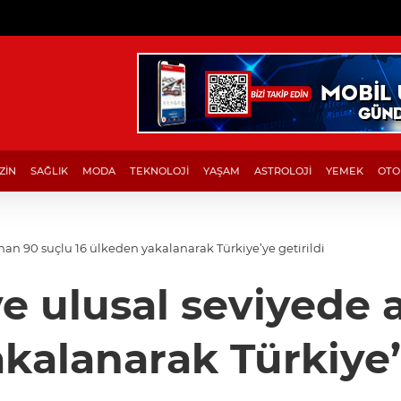
ZİN
SAĞLIK
MODA
TEKNOLOJİ
YAŞAM
ASTROLOJİ
YEMEK
OTO
nan 90 suçlu 16 ülkeden yakalanarak Türkiye’ye getirildi
ve ulusal seviyede 
kalanarak Türkiye’y