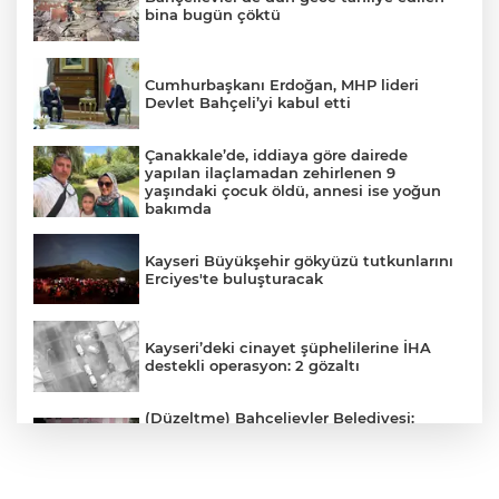
bina bugün çöktü
Cumhurbaşkanı Erdoğan, MHP lideri
Devlet Bahçeli’yi kabul etti
Çanakkale’de, iddiaya göre dairede
yapılan ilaçlamadan zehirlenen 9
yaşındaki çocuk öldü, annesi ise yoğun
bakımda
Kayseri Büyükşehir gökyüzü tutkunlarını
Erciyes'te buluşturacak
Kayseri’deki cinayet şüphelilerine İHA
destekli operasyon: 2 gözaltı
(Düzeltme) Bahçelievler Belediyesi:
"Binanın önceden tahliye edilmesi
nedeniyle ilk belirlemelere göre herhangi
bir can kaybı veya yaralanma
bulunmamaktadır"