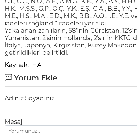
C.T., C.Ç., N.O., A.E., A.M.G., K.K., Y.A., A.Y., B.H.
H.K., M.Ş.S., G.P., O.Ç., Y.K., E.Ş., C.A., B.B., Y.Y.,
M.E., H.S., M.A., E.D., M.K., B.B., A.O., İ.E., Y.
iadeleri sağlandı" ifadeleri yer aldı.
Yakalanan zanlıların, 58’inin Gürcistan, 12’
Yunanistan, 2’sinin Hollanda, 2’sinin KKTC, di
İtalya, Japonya, Kırgızistan, Kuzey Makedo
getirildikleri belirtildi.
Kaynak: İHA
Yorum Ekle
Adınız Soyadınız
Mesaj