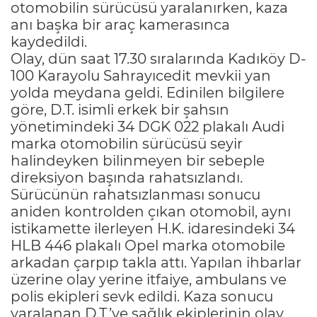
otomobilin sürücüsü yaralanırken, kaza
anı başka bir araç kamerasınca
kaydedildi.
Olay, dün saat 17.30 sıralarında Kadıköy D-
100 Karayolu Sahrayıcedit mevkii yan
yolda meydana geldi. Edinilen bilgilere
göre, D.T. isimli erkek bir şahsın
yönetimindeki 34 DGK 022 plakalı Audi
marka otomobilin sürücüsü seyir
halindeyken bilinmeyen bir sebeple
direksiyon başında rahatsızlandı.
Sürücünün rahatsızlanması sonucu
aniden kontrolden çıkan otomobil, aynı
istikamette ilerleyen H.K. idaresindeki 34
HLB 446 plakalı Opel marka otomobile
arkadan çarpıp takla attı. Yapılan ihbarlar
üzerine olay yerine itfaiye, ambulans ve
polis ekipleri sevk edildi. Kaza sonucu
yaralanan D.T.’ye sağlık ekiplerinin olay