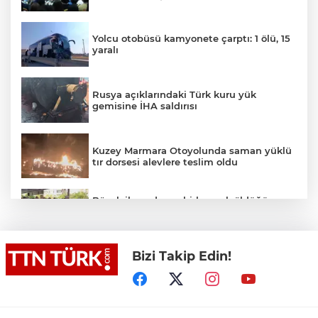
Yolcu otobüsü kamyonete çarptı: 1 ölü, 15
yaralı
Rusya açıklarındaki Türk kuru yük
gemisine İHA saldırısı
Kuzey Marmara Otoyolunda saman yüklü
tır dorsesi alevlere teslim oldu
Böcek ilacından zehirlenerek öldüğü
iddia edilen Yusuf Talha son yolculuğuna
uğurlandı
Bizi Takip Edin!
İstanbul’dan Tekirdağ’a hafta sonu akını:
Kilometrelerce araç kuyruğu
Akın Gürlek: Örgüt silahları bırakacak,