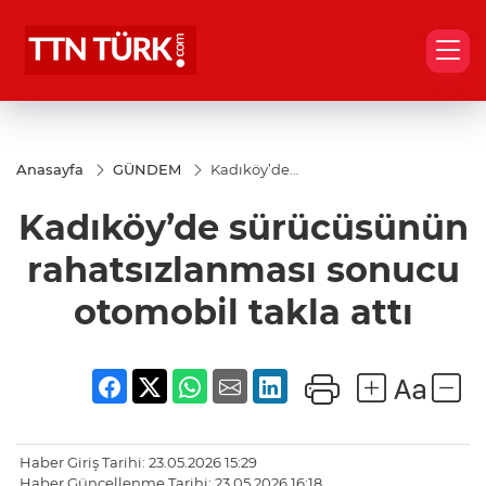
Anasayfa
GÜNDEM
Kadıköy’de
sürücüsünün
rahatsızlanması
Kadıköy’de sürücüsünün
sonucu
otomobil takla
attı
rahatsızlanması sonucu
otomobil takla attı
Haber Giriş Tarihi: 23.05.2026 15:29
Haber Güncellenme Tarihi: 23.05.2026 16:18