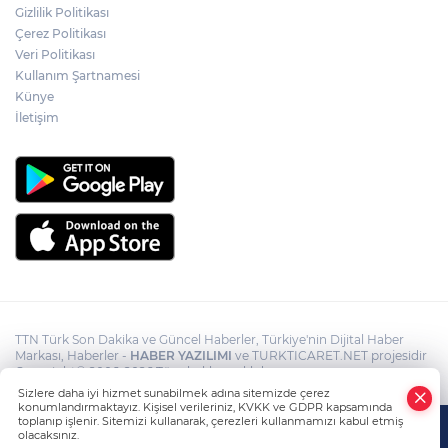
Gizlilik Politikası
mağaraları boşaltacak
Çerez Politikası
Veri Politikası
Kullanım Şartnamesi
Terörsüz Türkiye yasa teklifi
komisyondan geçti
Künye
İletişim
TTN Türk Son Dakika ve Güncel Haberler, Türkiye'nin Dijital Haber
Markası, Haberler -
HABER YAZILIMI
ve TURKTICARET.NET projesidir
Copyright© 2006-2026 Tüm hakları saklıdır.
Sizlere daha iyi hizmet sunabilmek adına sitemizde çerez
konumlandırmaktayız. Kişisel verileriniz, KVKK ve GDPR kapsamında
toplanıp işlenir. Sitemizi kullanarak, çerezleri kullanmamızı kabul etmiş
olacaksınız.