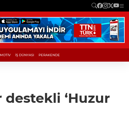
MOTİV
İŞ DÜNYASI
PERAKENDE
 destekli ‘Huzur