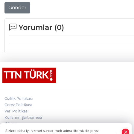
Gönder
Yorumlar (
0
)
Gizlilik Politikası
Çerez Politikası
Veri Politikası
Kullanım Şartnamesi
Künye
×
İletişim
Sizlere daha iyi hizmet sunabilmek adına sitemizde çerez
Whatsapp