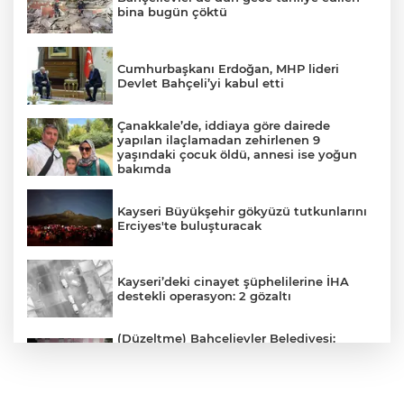
bina bugün çöktü
Cumhurbaşkanı Erdoğan, MHP lideri
Devlet Bahçeli’yi kabul etti
Çanakkale’de, iddiaya göre dairede
yapılan ilaçlamadan zehirlenen 9
yaşındaki çocuk öldü, annesi ise yoğun
bakımda
Kayseri Büyükşehir gökyüzü tutkunlarını
Erciyes'te buluşturacak
Kayseri’deki cinayet şüphelilerine İHA
destekli operasyon: 2 gözaltı
(Düzeltme) Bahçelievler Belediyesi:
"Binanın önceden tahliye edilmesi
nedeniyle ilk belirlemelere göre herhangi
bir can kaybı veya yaralanma
bulunmamaktadır"