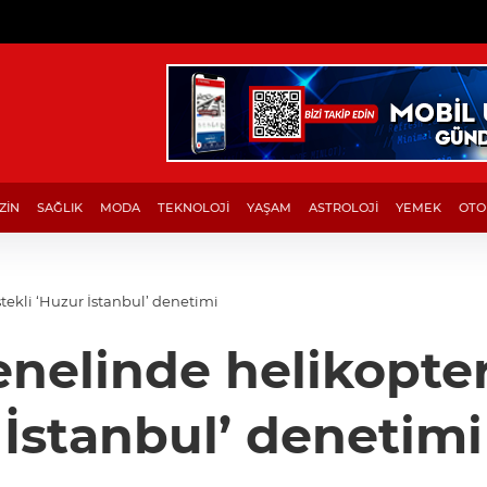
ZİN
SAĞLIK
MODA
TEKNOLOJİ
YAŞAM
ASTROLOJİ
YEMEK
OTO
tekli ‘Huzur İstanbul’ denetimi
enelinde helikopter
İstanbul’ denetimi