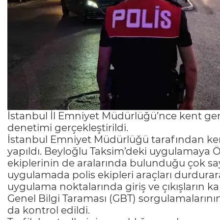
İstanbul İl Emniyet Müdürlüğü’nce kent gene
denetimi gerçekleştirildi.
İstanbul Emniyet Müdürlüğü tarafından ken
yapıldı. Beyloğlu Taksim’deki uygulamaya Öze
ekiplerinin de aralarında bulunduğu çok sayı
uygulamada polis ekipleri araçları durdurara
uygulama noktalarında giriş ve çıkışların ka
Genel Bilgi Taraması (GBT) sorgulamalarının y
da kontrol edildi.