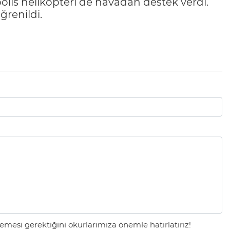
polis helikopteri de havadan destek verdi.
renildi.
mesi gerektiğini okurlarımıza önemle hatırlatırız!