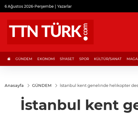
6 Ağustos 2026-Perşembe
Yazarlar
GÜNDEM
EKONOMİ
SİYASET
SPOR
KÜLTÜR/SANAT
MAGA
Anasayfa
GÜNDEM
İstanbul kent genelinde helikopter des
İstanbul kent g