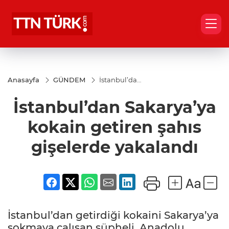
Anasayfa
GÜNDEM
İstanbul’dan
Sakarya’ya
kokain
İstanbul’dan Sakarya’ya
getiren
şahıs
gişelerde
kokain getiren şahıs
yakalandı
gişelerde yakalandı
İstanbul’dan getirdiği kokaini Sakarya’ya
sokmaya çalışan şüpheli, Anadolu