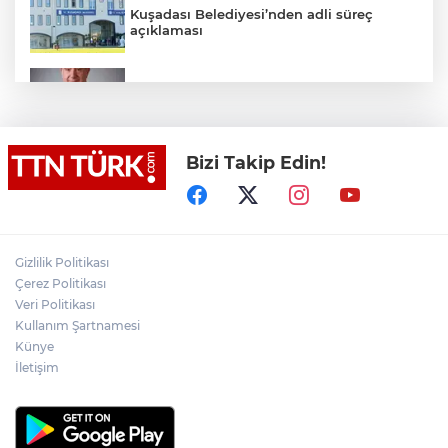
Kuşadası Belediyesi’nden adli süreç
açıklaması
İş Bankası Grubu üst yönetiminde görev
değişimi
Bizi Takip Edin!
Yeni aldığı motosikletle kaza yapan genç
gözyaşları arasında toprağa verildi
Yasaklı madde kullandığı için çocuğu
elinden alınan anneden tüm anne-
Gizlilik Politikası
babalara çağrı
Çerez Politikası
Veri Politikası
Kullanım Şartnamesi
Cumhurbaşkanı Erdoğan, Suudi
Arabistan yolcusu
Künye
İletişim