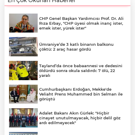
En Çok Okunan Haberler
CHP Genel Başkan Yardımcısı Prof. Dr. Ali
Rıza Erbay, "CHP üyesi olmak inanç ister,
emek ister, yürek ister"
Ümraniye’de 3 katlı binanın balkonu
çöktü: 2 araç hasar gördü
Tayland’da önce babaannesi ve dedesini
öldürdü sonra okula saldırdı: 7 ölü, 22
yaralı
Cumhurbaşkanı Erdoğan, Mekke'de
Veliaht Prens Muhammed bin Selman ile
görüştü
Adalet Bakanı Akın Gürlek: "Hiçbir
cinayet unutulmayacak, hiçbir delil göz
ardı edilmeyecek"