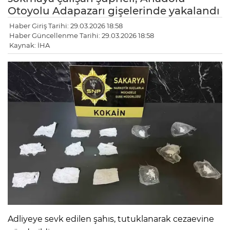
Otoyolu Adapazarı gişelerinde yakalandı
Haber Giriş Tarihi: 29.03.2026 18:58
Haber Güncellenme Tarihi: 29.03.2026 18:58
Kaynak: İHA
Adliyeye sevk edilen şahıs, tutuklanarak cezaevine