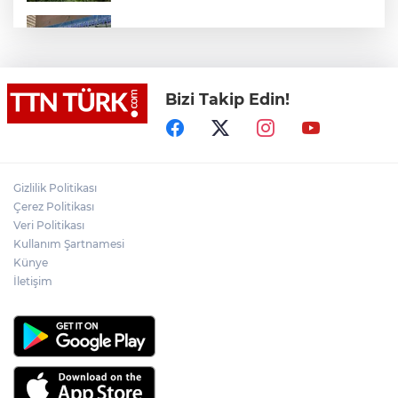
Valiliğin yasağına rağmen denize giren
hakem boğularak hayatını kaybetti
Bizi Takip Edin!
Denize girmeyin uyarısına aldırış
etmeyen 14 yaşındaki çocuk dalgalara
kapılarak kayboldu
Akülü çocuk aracının tekerleğine
zulalanmış metamfetamin ile yakalanan
Gizlilik Politikası
şahıs tutuklandı
Çerez Politikası
Veri Politikası
Netanyahu, Hamas’ın
Kullanım Şartnamesi
silahsızlandırılmasına yönelik 15
Künye
maddelik yol haritasını reddetti
İletişim