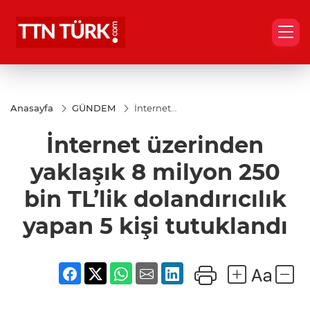
Anasayfa
GÜNDEM
İnternet
üzerinden
yaklaşık 8
İnternet üzerinden
milyon 250
bin TL’lik
dolandırıcılık
yaklaşık 8 milyon 250
yapan 5 kişi
tutuklandı
bin TL’lik dolandırıcılık
yapan 5 kişi tutuklandı