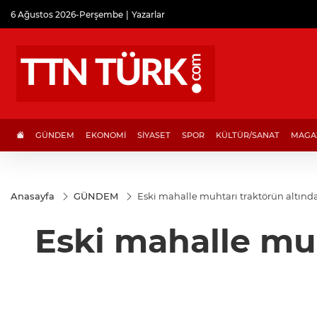
6 Ağustos 2026-Perşembe
Yazarlar
GÜNDEM
EKONOMİ
SİYASET
SPOR
KÜLTÜR/SANAT
MAGA
Anasayfa
GÜNDEM
Eski mahalle muhtarı traktörün altınd
Eski mahalle muh