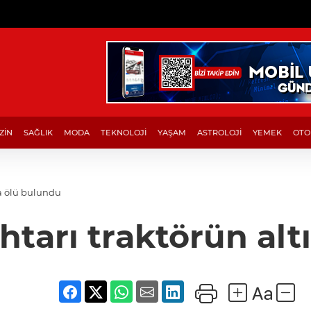
ZİN
SAĞLIK
MODA
TEKNOLOJİ
YAŞAM
ASTROLOJİ
YEMEK
OTO
a ölü bulundu
tarı traktörün al