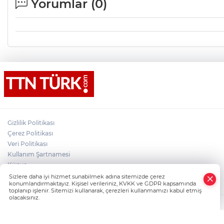
Yorumlar (
0
)
Gizlilik Politikası
Çerez Politikası
Veri Politikası
Kullanım Şartnamesi
Künye
×
İletişim
Sizlere daha iyi hizmet sunabilmek adına sitemizde çerez
Whatsapp
konumlandırmaktayız. Kişisel verileriniz, KVKK ve GDPR kapsamında
toplanıp işlenir. Sitemizi kullanarak, çerezleri kullanmamızı kabul etmiş
olacaksınız.
TTN Türk Son Dakika ve Güncel Haberler, Türkiye'nin Dijital Haber Markas