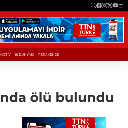
MOTİV
İŞ DÜNYASI
PERAKENDE
tında ölü bulundu