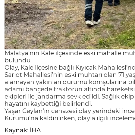
Malatya’nın Kale ilçesinde eski mahalle muh
bulundu.
Olay, Kale ilçesine bağlı Kıyıcak Mahallesi’n
Sarıot Mahallesi’nin eski muhtarı olan 71 y
alamayan yakınları durumu komşularına bildi
adamı bahçede traktörün altında hareketsiz
ekipleri ile jandarma sevk edildi. Sağlık eki
hayatını kaybettiği belirlendi.
Yaşar Ceylan’ın cenazesi olay yerindeki inc
Kurumu’na kaldırılırken, olayla ilgili inceleme
Kaynak: İHA