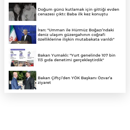
Doğum günü kutlamak için gittiği evden
cenazesi çıktı: Baba ilk kez konuştu
İran: "Umman ile Hürmüz Boğazı’ndaki
deniz ulaşım güzergahının coğrafi
özelliklerine ilişkin mutabakata varıldı"
Bakan Yumaklı: "Yurt genelinde 107 bin
113 gıda denetimi gerçekleştirdik"
Bakan Çiftçi’den YÖK Başkanı Özvar’a
ziyaret
Muharrem İnce’den Nâzım Hikmet
göndermeli paylaşım: Vatan hainliğine
devam ediyor hâlâ
Osman Gazi platformu Eylül'de göreve
başlayacak... Gabar’da günlük petrol