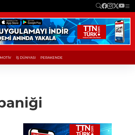
MOTİV
İŞ DÜNYASI
PERAKENDE
paniği