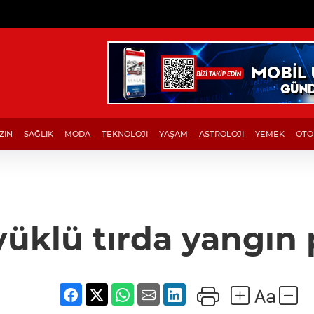
ZİN
SAĞLIK
MODA
TEKNOLOJİ
YAŞAM
ASTROLOJİ
YEMEK
OTO
üklü tırda yangın 