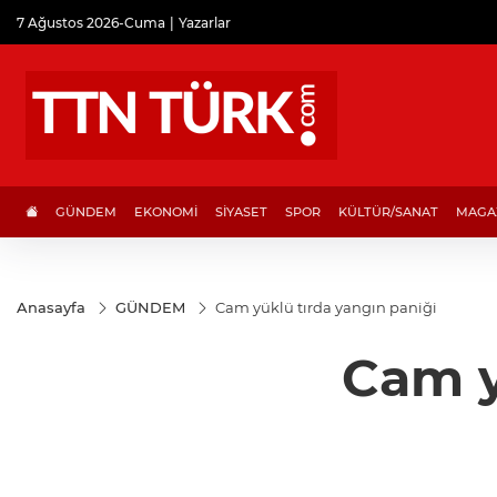
7 Ağustos 2026-Cuma
Yazarlar
GÜNDEM
EKONOMİ
SİYASET
SPOR
KÜLTÜR/SANAT
MAGA
Anasayfa
GÜNDEM
Cam yüklü tırda yangın paniği
Cam y