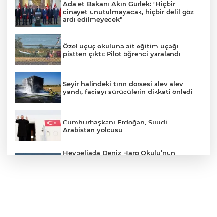
Adalet Bakanı Akın Gürlek: "Hiçbir
cinayet unutulmayacak, hiçbir delil göz
ardı edilmeyecek"
Özel uçuş okuluna ait eğitim uçağı
pistten çıktı: Pilot öğrenci yaralandı
Seyir halindeki tırın dorsesi alev alev
yandı, faciayı sürücülerin dikkati önledi
Cumhurbaşkanı Erdoğan, Suudi
Arabistan yolcusu
Heybeliada Deniz Harp Okulu’nun
çatısında tadilat sırasında yangın çıktı.
Olay yerine çevre ilçelerden çok sayıda
itfaiye ekibi sevk edilirken, yangına
müdahale devam ediyor.
Tayland’da önce babaannesi ve dedesini
öldürdü sonra okula saldırdı: 7 ölü, 22