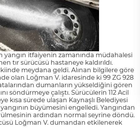
kan yangın itfaiyenin zamanında müdahalesi
n tır sürücüsü hastaneye kaldırıldı.
iinde meydana geldi. Alınan bilgilere göre
inde olan Loğman V. idaresinde ki 99 ZG 928
latalarından dumanların yükseldiğini gören
ı söndürmeye çalıştı. Sürücülerin 112 Acil
ye kısa sürede ulaşan Kaynaşlı Belediyesi
rek yangının büyümesini engelledi. Yangından
dürülmesinin ardından normal seyrine döndü.
ürücüsü Loğman V. dumandan etkilenerek