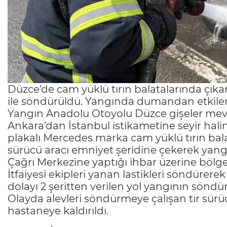
Düzce’de cam yüklü tırın balatalarında çı
ile söndürüldü. Yangında dumandan etkilene
Yangın Anadolu Otoyolu Düzce gişeler mevk
Ankara’dan İstanbul istikametine seyir hal
plakalı Mercedes marka cam yüklü tırın ba
sürücü aracı emniyet şeridine çekerek yangın
Çağrı Merkezine yaptığı ihbar üzerine bölge
İtfaiyesi ekipleri yanan lastikleri söndüre
dolayı 2 şeritten verilen yol yangının sön
Olayda alevleri söndürmeye çalışan tır s
hastaneye kaldırıldı.