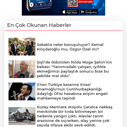
En Çok Okunan Haberler
Sokakta neler konuşuluyor? Kemal
Kılıçdaroğlu mu, Özgür Özel mi?
Şişli’de öldürülen Nilda Müge Şahin’nin
babası: "Yanımızdaki çalışan, iyilikle
ekmeğimizi paylaştık sonucu bize bu
şekilde mal oldu"
X'ten Türkiye kararına itiraz!
İmamoğlu'nun Cumhurbaşkanlığı
Adaylığı Ofisi hesabına erişim engeli
mahkemeye taşındı
Kuzey Marmara otoyolu Çatalca nakkaş
mevkiinde bir tırda bilinmeyen bir
nedenle yangın çıktı. Alevler tarım
arazisine de sıçrarken, olay yerine çok
sayıda itfaiye ekibi sevk edildi.