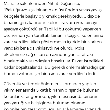
Mahalle sakinlerinden Nihat Doğan ise,
"Baktığınızda şu binanın en üstünden yavaş yavaş
kepçelerle başlayıp yıkmak gerekiyordu. Gidip de
binanın giriş katından kolonlara vura vura binayı
aşağıya çöktürdüler. Tabii ki bu çökümü yaparken
de, hemen yan taraftaki binanın taşıyıcı kolonlarına
zarar verdiler. Allah göstermesin içeride biri varken
yandaki bina da yıkılsaydı ne olurdu. Polis
ekiplerimiz sağ olsun en azından yan taraftaki
binalardaki vatandaşları boşalttılar. Fakat istedikleri
kadar boşaltsalar da İBB gerekli önlemi almadığı için
burada vatandaşın binasına zarar verdiler" dedi.
Güvenlik ve tedbir önlemleri alınmadan yapılan
yıkım esnasında 5 katlı binanın girişinde bulunan
kolonlar zarar görürken, yıkım esnasında binanın
yan yattığı ve bitişiğinde bulunan binanın
kolonlarının zarar gördüğü anlar kameraya yansıdı.