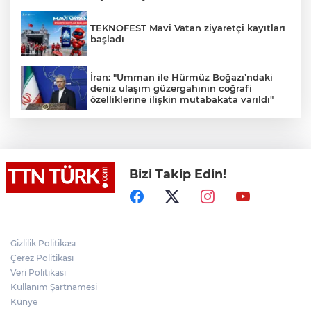
TEKNOFEST Mavi Vatan ziyaretçi kayıtları
başladı
İran: "Umman ile Hürmüz Boğazı’ndaki
deniz ulaşım güzergahının coğrafi
özelliklerine ilişkin mutabakata varıldı"
Osman Gazi platformu Eylül'de göreve
başlayacak... Gabar’da günlük petrol
üretimi 83 bin 200 varile ulaştı
Bizi Takip Edin!
Suikast timinin son firarisinin kaçışı bitti,
yargı başladı
Gizlilik Politikası
Üsküdar’da Başkan Vekili seçimi krizi!
Geçersiz oy tartışması çıktı
Çerez Politikası
Veri Politikası
Kullanım Şartnamesi
Şenkaya Belediye Başkanı Görbil Özcan
Künye
partisinden istifa etti