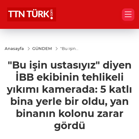
Anasayfa
GÜNDEM
"Bu işin
ustasıyız"
diyen İBB
"Bu işin ustasıyız" diyen
ekibinin
tehlikeli
yıkımı
İBB ekibinin tehlikeli
kamerada:
5 katlı
yıkımı kamerada: 5 katlı
bina yerle
bir oldu,
bina yerle bir oldu, yan
yan
binanın
kolonu
binanın kolonu zarar
zarar
gördü
gördü