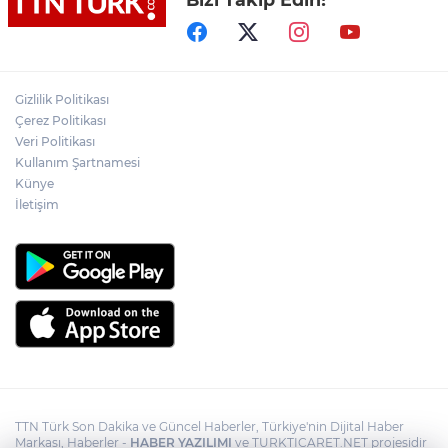
Lukaku Fener’e mi, Beşiktaş’a mı geliyor?
Akın Gürlek: Örgüt silahları bırakacak,
Gizlilik Politikası
mağaraları boşaltacak
Çerez Politikası
Veri Politikası
Rojin Kabaiş, Hiranur Nilgün Aygar ve
Kullanım Şartnamesi
Kıvanç Uman’ın ailelerini hedef alam
Künye
siber zorbalara operasyon
İletişim
TTN Türk Son Dakika ve Güncel Haberler, Türkiye'nin Dijital Haber
Markası, Haberler -
HABER YAZILIMI
ve TURKTICARET.NET projesidir