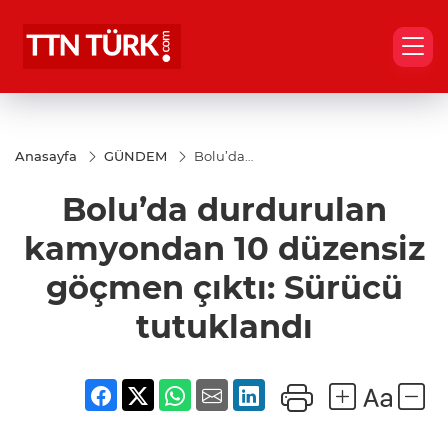
Anasayfa
GÜNDEM
Bolu’da
durdurulan
kamyondan
Bolu’da durdurulan
10 düzensiz
göçmen
çıktı:
kamyondan 10 düzensiz
Sürücü
tutuklandı
göçmen çıktı: Sürücü
tutuklandı