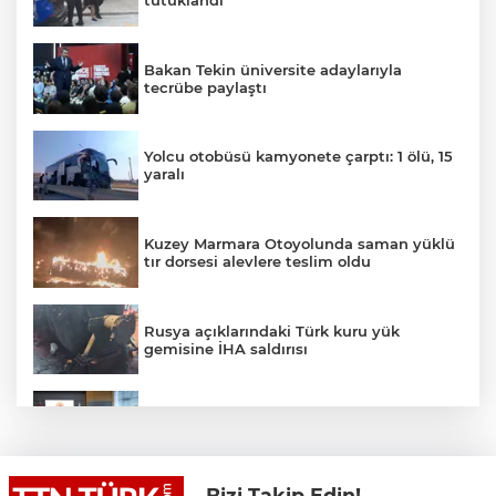
tutuklandı
Bakan Tekin üniversite adaylarıyla
tecrübe paylaştı
Yolcu otobüsü kamyonete çarptı: 1 ölü, 15
yaralı
Kuzey Marmara Otoyolunda saman yüklü
tır dorsesi alevlere teslim oldu
Rusya açıklarındaki Türk kuru yük
gemisine İHA saldırısı
Terörsüz Türkiye yasa teklifi
komisyondan geçti
Bizi Takip Edin!